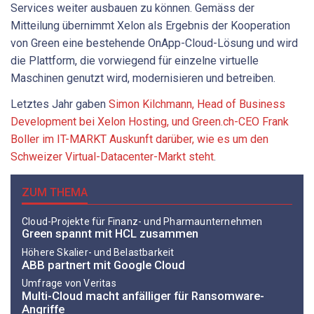
Services weiter ausbauen zu können. Gemäss der
Mitteilung übernimmt Xelon als Ergebnis der Kooperation
von Green eine bestehende OnApp-Cloud-Lösung und wird
die Plattform, die vorwiegend für einzelne virtuelle
Maschinen genutzt wird, modernisieren und betreiben.
Letztes Jahr gaben
Simon Kilchmann, Head of Business
Development bei Xelon Hosting, und Green.ch-CEO Frank
Boller im IT-MARKT Auskunft darüber, wie es um den
Schweizer Virtual-Datacenter-Markt steht
.
ZUM THEMA
Cloud-Projekte für Finanz- und Pharmaunternehmen
Green spannt mit HCL zusammen
Höhere Skalier- und Belastbarkeit
ABB partnert mit Google Cloud
Umfrage von Veritas
Multi-Cloud macht anfälliger für Ransomware-
Angriffe