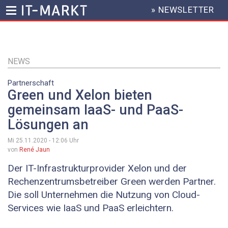
» NEWSLETTER
HEADER
MENU
Direkt
zum
Inhalt
NEWS
Partnerschaft
Green und Xelon bieten
gemeinsam IaaS- und PaaS-
Lösungen an
Mi 25.11.2020 - 12:06
Uhr
von
René Jaun
Der IT-Infrastrukturprovider Xelon und der
Rechenzentrumsbetreiber Green werden Partner.
Die soll Unternehmen die Nutzung von Cloud-
Services wie IaaS und PaaS erleichtern.