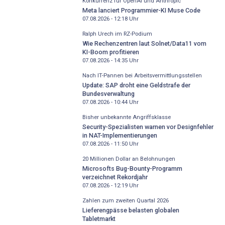
Konkurrenz für OpenAI und Anthropic
Meta lanciert Programmier-KI Muse Code
07.08.2026 - 12:18
Uhr
Ralph Urech im RZ-Podium
Wie Rechenzentren laut Solnet/Data11 vom
KI-Boom profitieren
07.08.2026 - 14:35
Uhr
Nach IT-Pannen bei Arbeitsvermittlungsstellen
Update: SAP droht eine Geldstrafe der
Bundesverwaltung
07.08.2026 - 10:44
Uhr
Bisher unbekannte Angriffsklasse
Security-Spezialisten warnen vor Designfehler
in NAT-Implementierungen
07.08.2026 - 11:50
Uhr
20 Millionen Dollar an Belohnungen
Microsofts Bug-Bounty-Programm
verzeichnet Rekordjahr
07.08.2026 - 12:19
Uhr
Zahlen zum zweiten Quartal 2026
Lieferengpässe belasten globalen
Tabletmarkt