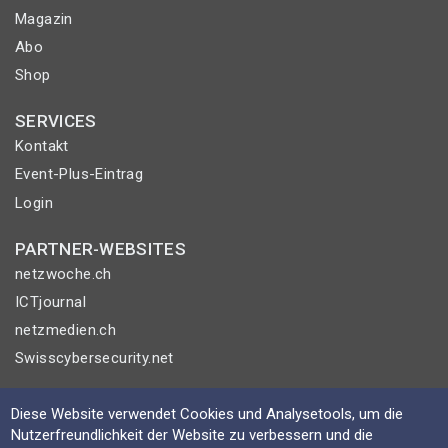
Magazin
Abo
Shop
SERVICES
Kontakt
Event-Plus-Eintrag
Login
PARTNER-WEBSITES
netzwoche.ch
ICTjournal
netzmedien.ch
Swisscybersecurity.net
© NETZMEDIEN AG 2026
Diese Website verwendet Cookies und Analysetools, um die
Impressum
Nutzerfreundlichkeit der Website zu verbessern und die