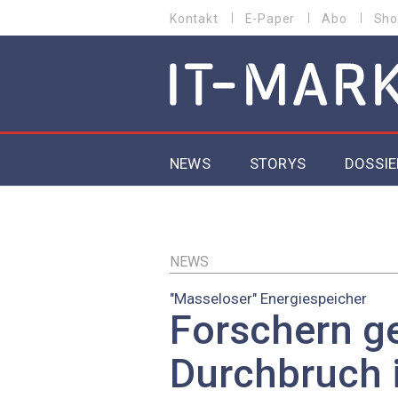
Direkt
Kontakt
E-Paper
Abo
Sho
HEADER
zum
MENU
Inhalt
MAIN NAVIGATION
NEWS
STORYS
DOSSIE
IoT
5G
NEWS
"Masseloser" Energiespeicher
Secur
Forschern ge
EU-D
Durchbruch 