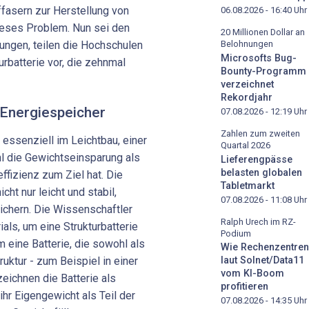
asern zur Herstellung von
06.08.2026 - 16:40
Uhr
dieses Problem. Nun sei den
20 Millionen Dollar an
Belohnungen
ungen, teilen die Hochschulen
Microsofts Bug-
urbatterie vor, die zehnmal
Bounty-Programm
verzeichnet
Rekordjahr
 Energiespeicher
07.08.2026 - 12:19
Uhr
Zahlen zum zweiten
essenziell im Leichtbau, einer
Quartal 2026
l die Gewichtseinsparung als
Lieferengpässe
belasten globalen
fizienz zum Ziel hat. Die
Tabletmarkt
ht nur leicht und stabil,
07.08.2026 - 11:08
Uhr
ichern. Die Wissenschaftler
Ralph Urech im RZ-
als, um eine Strukturbatterie
Podium
m eine Batterie, die sowohl als
Wie Rechenzentren
ruktur - zum Beispiel in einer
laut Solnet/Data11
vom KI-Boom
zeichnen die Batterie als
profitieren
ihr Eigengewicht als Teil der
07.08.2026 - 14:35
Uhr