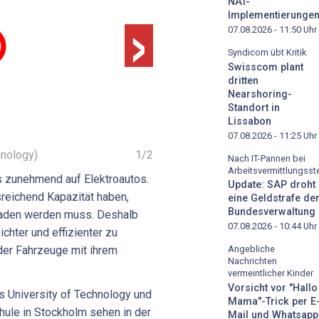
›
NAT-
Implementierunge
07.08.2026 - 11:50
Uhr
Syndicom übt Kritik
Swisscom plant
dritten
Nearshoring-
Standort in
Lissabon
07.08.2026 - 11:25
Uhr
hnology)
1
/
2
Nach IT-Pannen bei
Arbeitsvermittlungsste
s zunehmend auf Elektroautos.
Update: SAP droht
eichend Kapazität haben,
eine Geldstrafe de
Bundesverwaltung
eladen werden muss. Deshalb
07.08.2026 - 10:44
Uhr
ichter und effizienter zu
der Fahrzeuge mit ihrem
Angebliche
Nachrichten
vermeintlicher Kinder
Vorsicht vor "Hallo
 University of Technology und
Mama"-Trick per E
ule in Stockholm sehen in der
Mail und Whatsapp