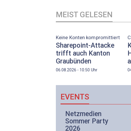
MEIST GELESEN
Keine Konten kompromittiert
C
Sharepoint-Attacke
K
trifft auch Kanton
H
Graubünden
a
Uhr
06.08.2026 - 10:50
0
EVENTS
Netzwerk- und
Netzmedien
Internettechnologie
Sommer Party
Aufbaukurs
2026