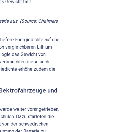
s Gewicht fällt.
tterie aus. (Source: Chalmers
 tiefere Energiedichte auf und
on vergleichbaren Lithium-
nlogie das Gewicht von
 verbrauchten diese auch
giedichte erhöhe zudem die
 Elektrofahrzeuge und
 werde weiter vorangetrieben,
schulen. Dazu starteten die
rt von der schwedischen
eistung der Batterie zu