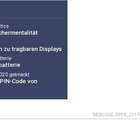
tics
chermentalität
 zu tragbaren Displays
tterie
batterie
2020 geknackt
 PIN-Code von
WEBCODE
DPF8_2117