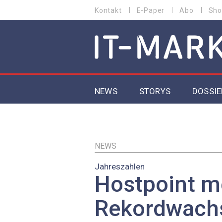
Direkt
Kontakt
E-Paper
Abo
Sho
HEADER
zum
MENU
Inhalt
MAIN NAVIGATION
NEWS
STORYS
DOSSIE
IoT
5G
NEWS
Jahreszahlen
Secur
Hostpoint m
EU-D
Rekordwach