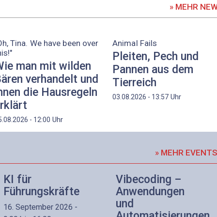
» MEHR NE
Oh, Tina. We have been over
Animal Fails
his!"
Pleiten, Pech und
ie man mit wilden
Pannen aus dem
ären verhandelt und
Tierreich
hnen die Hausregeln
Uhr
03.08.2026 - 13:57
rklärt
Uhr
5.08.2026 - 12:00
» MEHR EVENT
KI für
Vibecoding –
Führungskräfte
Anwendungen
und
16. September 2026 -
Automatisierungen