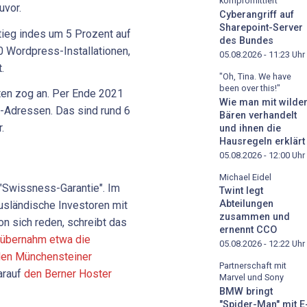
kompromittiert
uvor.
Cyberangriff auf
Sharepoint-Server
tieg indes um 5 Prozent auf
des Bundes
0 Wordpress-Installationen,
05.08.2026 - 11:23
Uhr
.
"Oh, Tina. We have
been over this!"
ten zog an. Per Ende 2021
Wie man mit wilde
-Adressen. Das sind rund 6
Bären verhandelt
.
und ihnen die
Hausregeln erklärt
05.08.2026 - 12:00
Uhr
Michael Eidel
e "Swissness-Garantie". Im
Twint legt
Abteilungen
sländische Investoren mit
zusammen und
n sich reden, schreibt das
ernennt CCO
übernahm etwa die
05.08.2026 - 12:22
Uhr
den Münchensteiner
Partnerschaft mit
arauf
den Berner Hoster
Marvel und Sony
BMW bringt
"Spider-Man" mit E