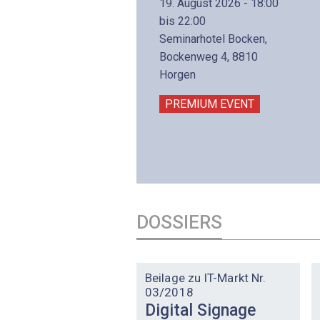
19. August 2026 - 18:00
8. November 2026 - 8:30
bis 22:00
is 17:00
Seminarhotel Bocken,
lltron AG
Bockenweg 4, 8810
intermättlistrasse 3
Horgen
506 Mägenwil
PREMIUM EVENT
PREMIUM EVENT
DOSSIERS
DOSSIER
Beilage zu IT-Markt Nr.
03/2018
Digital Signage