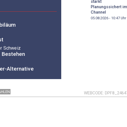
stärkt
Planungssichert i
Channel
05.08.2026 - 10:47
Uhr
ubiläum
st
er Schweiz
s Bestehen
er-Alternative
AHLEN
WEBCODE
DPF8_2464