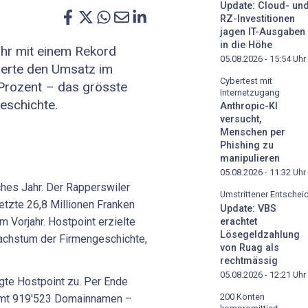
Update: Cloud- un
RZ-Investitionen
jagen IT-Ausgaben
in die Höhe
ahr mit einem Rekord
05.08.2026 - 15:54
Uhr
igerte den Umsatz im
Cybertest mit
Prozent – das grösste
Internetzugang
schichte.
Anthropic-KI
versucht,
Menschen per
Phishing zu
manipulieren
05.08.2026 - 11:32
Uhr
ches Jahr. Der Rapperswiler
Umstrittener Entschei
tzte 26,8 Millionen Franken
Update: VBS
m Vorjahr. Hostpoint erzielte
erachtet
Lösegeldzahlung
achstum der Firmengeschichte,
von Ruag als
rechtmässig
05.08.2026 - 12:21
Uhr
te Hostpoint zu. Per Ende
200 Konten
amt 919'523 Domainnamen –