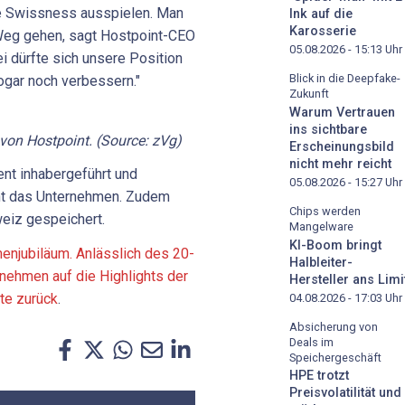
ie Swissness ausspielen. Man
Ink auf die
Karosserie
Weg gehen, sagt Hostpoint-CEO
05.08.2026 - 15:13
Uhr
i dürfte sich unsere Position
Blick in die Deepfake-
ogar noch verbessern."
Zukunft
Warum Vertrauen
ins sichtbare
von
Hostpoint.
(Source:
zVg)
Erscheinungsbild
nicht mehr reicht
ent inhabergeführt und
05.08.2026 - 15:27
Uhr
ont das Unternehmen. Zudem
Chips werden
eiz gespeichert.
Mangelware
KI-Boom bringt
menjubiläum. Anlässlich des 20-
Halbleiter-
rnehmen auf die Highlights der
Hersteller ans Limi
te zurück
.
04.08.2026 - 17:03
Uhr
Absicherung von
Deals im
Speichergeschäft
HPE trotzt
Preisvolatilität und