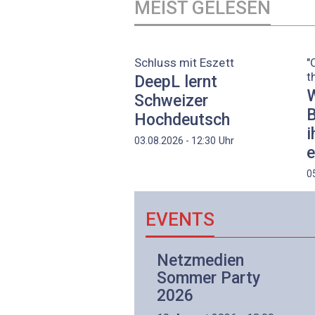
MEIST GELESEN
Schluss mit Eszett
"
t
DeepL lernt
W
Schweizer
B
Hochdeutsch
i
Uhr
03.08.2026 - 12:30
e
0
EVENTS
Netzwerk- und
Netzmedien
Internettechnologie
Sommer Party
Aufbaukurs
2026
(Präsenzkurs)