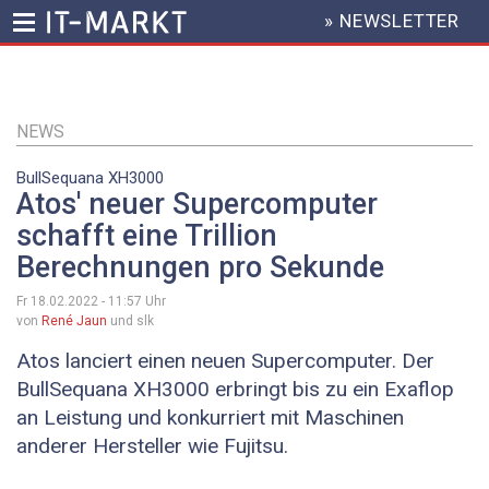
» NEWSLETTER
HEADER
MENU
Direkt
zum
Inhalt
NEWS
BullSequana XH3000
Atos' neuer Supercomputer
schafft eine Trillion
Berechnungen pro Sekunde
Fr 18.02.2022 - 11:57
Uhr
von
René Jaun
und slk
Atos lanciert einen neuen Supercomputer. Der
BullSequana XH3000 erbringt bis zu ein Exaflop
an Leistung und konkurriert mit Maschinen
anderer Hersteller wie Fujitsu.