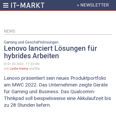
» NEWSLETTER
HEADER
MENU
Direkt
zum
Inhalt
NEWS
Gaming und Geschäftslösungen
Lenovo lanciert Lösungen für
hybrides Arbeiten
Di 01.03.2022 - 17:33
Uhr
von
Leslie Haeny
und lha
Lenovo präsentiert sein neues Produktportfolio
am MWC 2022. Das Unternehmen zeigte Geräte
für Gaming und Business. Das Qualcomm-
Thinkpad soll beispielsweise eine Akkulaufzeit bis
zu 28 Stunden liefern.