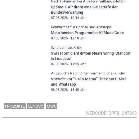
Nach IT-Pannen bei Arbeitsvermittlungsstellen
Update: SAP droht eine Geldstrafe der
Bundesverwaltung
07.08.2026 - 10:44
Uhr
Konkurrenz für OpenAI und Anthropic
Meta lanciert Programmier-KI Muse Code
07.08.2026 - 12:18
Uhr
Syndicom übt Kritik
Swisscom plant dritten Nearshoring-Standort
in Lissabon
07.08.2026 - 11:25
Uhr
Angebliche Nachrichten vermeintlicher Kinder
Vorsicht vor "Hallo Mama"-Trick per E-Mail
und Whatsapp
06.08.2026 - 16:40
Uhr
PRODUKTE
LENOVO
MWC
WEBCODE
DPF8_247903