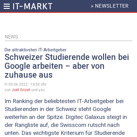
» NEWSLETTER
HEADER
MENU
Direkt
zum
Inhalt
NEWS
Die attraktivsten IT-Arbeitgeber
Schweizer Studierende wollen bei
Google arbeiten – aber von
zuhause aus
Fr 03.06.2022 - 14:50
Uhr
von
Joël Orizet
und yzu
Im Ranking der beliebtesten IT-Arbeitgeber bei
Studierenden in der Schweiz steht Google
weiterhin an der Spitze. Digitec Galaxus steigt in
der Rangliste auf, die Swisscom rutscht nach
unten. Das wichtigste Kriterium für Studierende