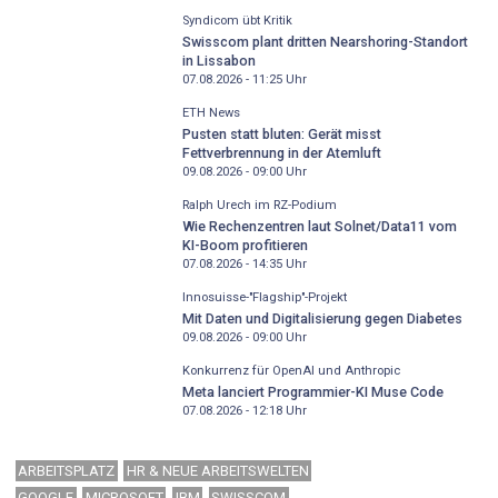
Syndicom übt Kritik
Swisscom plant dritten Nearshoring-Standort
in Lissabon
07.08.2026 - 11:25
Uhr
ETH News
Pusten statt bluten: Gerät misst
Fettverbrennung in der Atemluft
09.08.2026 - 09:00
Uhr
Ralph Urech im RZ-Podium
Wie Rechenzentren laut Solnet/Data11 vom
KI-Boom profitieren
07.08.2026 - 14:35
Uhr
Innosuisse-"Flagship"-Projekt
Mit Daten und Digitalisierung gegen Diabetes
09.08.2026 - 09:00
Uhr
Konkurrenz für OpenAI und Anthropic
Meta lanciert Programmier-KI Muse Code
07.08.2026 - 12:18
Uhr
ARBEITSPLATZ
HR & NEUE ARBEITSWELTEN
GOOGLE
MICROSOFT
IBM
SWISSCOM