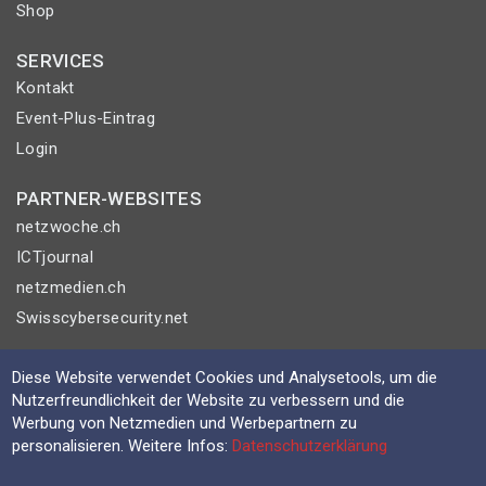
Shop
SERVICES
Kontakt
Event-Plus-Eintrag
Login
PARTNER-WEBSITES
netzwoche.ch
ICTjournal
netzmedien.ch
Swisscybersecurity.net
© NETZMEDIEN AG 2026
Diese Website verwendet Cookies und Analysetools, um die
Impressum
Nutzerfreundlichkeit der Website zu verbessern und die
Werbung von Netzmedien und Werbepartnern zu
AGB
personalisieren. Weitere Infos:
Datenschutzerklärung
Nutzungsbestimmungen