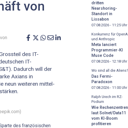
häft von
dritten
Nearshoring-
Standort in
Lissabon
07.08.2026 - 11:25
Uhr
Konkurrenz für OpenA
 von
und Anthropic
Meta lanciert
Programmier-KI
rossteil des IT-
Muse Code
deutschen IT-
07.08.2026 - 12:18
Uhr
S&T). Dadurch will der
Wo sind all die Aliens
rke Axians in
Das Fermi-
Paradoxon
e neun weiteren mittel-
07.08.2026 - 11:00
Uhr
stärken.
Ralph Urech im RZ-
Podium
Wie Rechenzentren
reepik.com)
laut Solnet/Data11
vom KI-Boom
profitieren
-Sparte des französischen