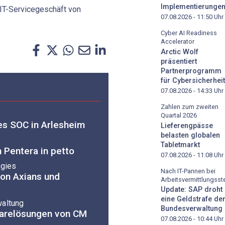
Implementierunge
 IT-Servicegeschäft von
07.08.2026 - 11:50
Uhr
Cyber AI Readiness
Accelerator
Arctic Wolf
präsentiert
Partnerprogramm
für Cybersicherheit
07.08.2026 - 14:33
Uhr
Zahlen zum zweiten
Quartal 2026
es SOC in Arlesheim
Lieferengpässe
belasten globalen
Tabletmarkt
 Pentera in petto
07.08.2026 - 11:08
Uhr
rgies
Nach IT-Pannen bei
on Axians und
Arbeitsvermittlungsste
Update: SAP droht
eine Geldstrafe de
waltung
Bundesverwaltung
warelösungen von CM
07.08.2026 - 10:44
Uhr