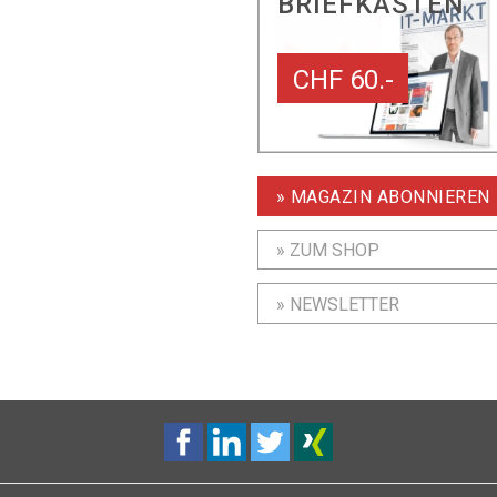
BRIEFKASTEN
CHF 60.-
» MAGAZIN ABONNIEREN
» ZUM SHOP
» NEWSLETTER