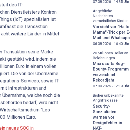
07.08.2026 - 14:35
Uhr
teil des IT-
Angebliche
chen Dienstleisters Kontron
Nachrichten
hings (IoT) spezialisiert ist.
vermeintlicher Kinder
umfasst die Transaktion
Vorsicht vor "Hallo
Mama"-Trick per E
acht weitere Länder in Mittel-
Mail und Whatsapp
06.08.2026 - 16:40
Uhr
ser Transaktion seine Marke
20 Millionen Dollar an
Belohnungen
kt gestärkt wird, indem sie
Microsofts Bug-
llionen Euro in einem vollen
Bounty-Programm
griert. Die von der Übernahme
verzeichnet
Rekordjahr
egrations-Services, sowie IT-
07.08.2026 - 12:19
Uhr
it Infrastrukturen und
 Übernahme, welche noch die
Bisher unbekannte
Angriffsklasse
behörden bedarf, wird nicht
Security-
 Wirtschaftsmedium "Les
Spezialisten
0 Millionen Euro.
warnen vor
Designfehler in
sein neues SOC in
NAT-