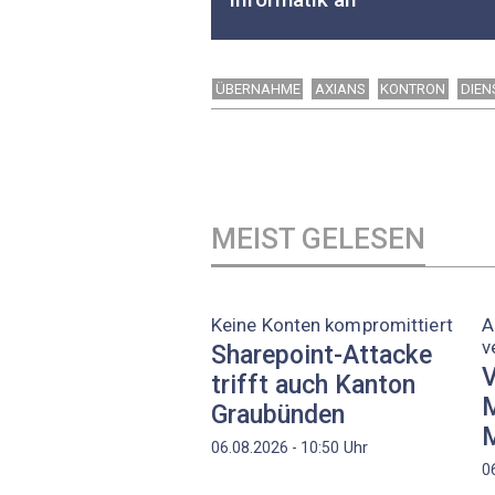
ÜBERNAHME
AXIANS
KONTRON
DIEN
MEIST GELESEN
Keine Konten kompromittiert
A
v
Sharepoint-Attacke
V
trifft auch Kanton
M
Graubünden
M
Uhr
06.08.2026 - 10:50
0