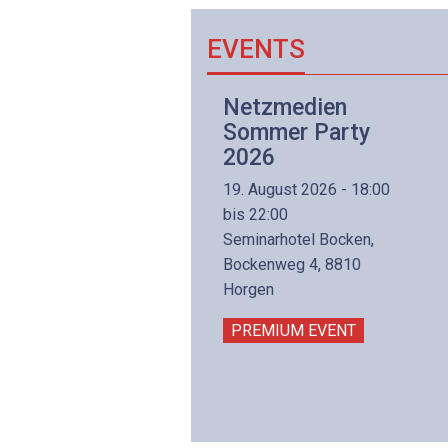
EVENTS
Netzwerk- und
Netzmedien
Internettechnologie
Sommer Party
Aufbaukurs
2026
(Präsenzkurs)
19. August 2026 - 18:00
8. November 2026 - 8:30
bis 22:00
is 17:00
Seminarhotel Bocken,
lltron AG
Bockenweg 4, 8810
intermättlistrasse 3
Horgen
506 Mägenwil
PREMIUM EVENT
PREMIUM EVENT