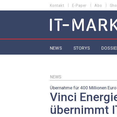
Direkt
Kontakt
E-Paper
Abo
Sho
HEADER
zum
MENU
Inhalt
MAIN NAVIGATION
NEWS
STORYS
DOSSIE
IoT
5G
NEWS
Übernahme für 400 Millionen Euro
Secur
Vinci Energi
EU-D
übernimmt I