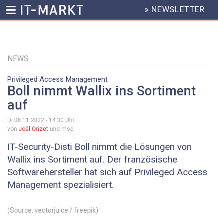
» NEWSLETTER
HEADER
MENU
Direkt
zum
Inhalt
NEWS
Privileged Access Management
Boll nimmt Wallix ins Sortiment
auf
Di 08.11.2022 - 14:30
Uhr
von
Joël Orizet
und msc
IT-Security-Disti Boll nimmt die Lösungen von
Wallix ins Sortiment auf. Der französische
Softwarehersteller hat sich auf Privileged Access
Management spezialisiert.
(Source: vectorjuice / freepik)