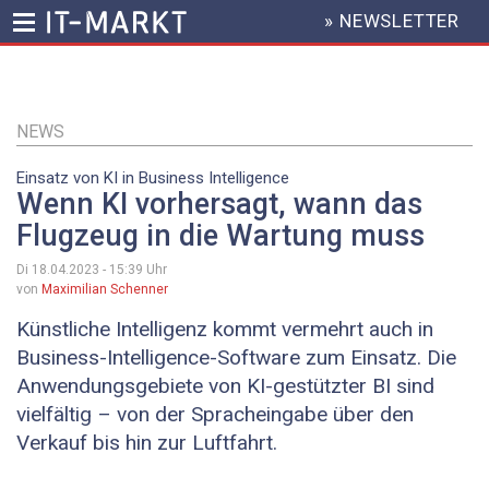
» NEWSLETTER
HEADER
MENU
Direkt
zum
Inhalt
NEWS
Einsatz von KI in Business Intelligence
Wenn KI vorhersagt, wann das
Flugzeug in die Wartung muss
Di 18.04.2023 - 15:39
Uhr
von
Maximilian Schenner
Künstliche Intelligenz kommt vermehrt auch in
Business-Intelligence-Software zum Einsatz. Die
Anwendungsgebiete von ­KI-gestützter BI sind
vielfältig – von der Spracheingabe über den
Verkauf bis hin zur Luftfahrt.