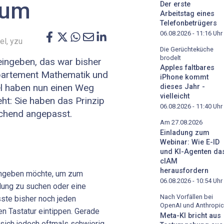
aum
Der erste
Arbeitstag eines
Telefonbetrügers
06.08.2026 - 11:16
Uhr
el, yzu
Die Gerüchteküche
brodelt
e eingeben, das war bisher
Apples faltbares
partement Mathematik und
iPhone kommt
el haben nun einen Weg
dieses Jahr -
vielleicht
ht: Sie haben das Prinzip
06.08.2026 - 11:40
Uhr
chend angepasst.
Am 27.08.2026
Einladung zum
Webinar: Wie E-ID
und KI-Agenten da
cIAM
herausfordern
eingeben möchte, um zum
06.08.2026 - 10:54
Uhr
llung zu suchen oder eine
Nach Vorfällen bei
ste bisher noch jeden
OpenAI und Anthropic
en Tastatur eintippen. Gerade
Meta-KI bricht aus
 sich jedoch oftmals schwierig,