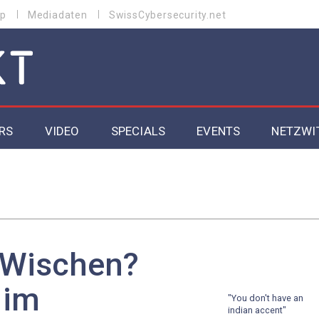
p
Mediadaten
SwissCybersecurity.net
RS
VIDEO
SPECIALS
EVENTS
NETZWI
Datacenter 2026
Cybersecurity 2026
ity
Cloud & Managed Services 2026
 Wischen?
SGVO
Artificial Intelligence 2025
 im
"You don't have an
indian accent"