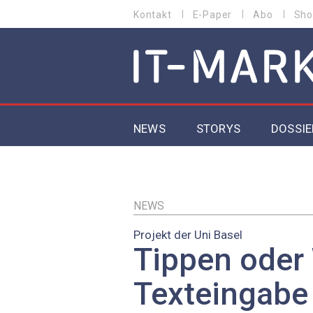
Direkt
Kontakt
E-Paper
Abo
Sho
HEADER
zum
MENU
Inhalt
MAIN NAVIGATION
NEWS
STORYS
DOSSIE
IoT
5G
NEWS
Projekt der Uni Basel
Secur
Tippen oder
EU-D
Texteingabe