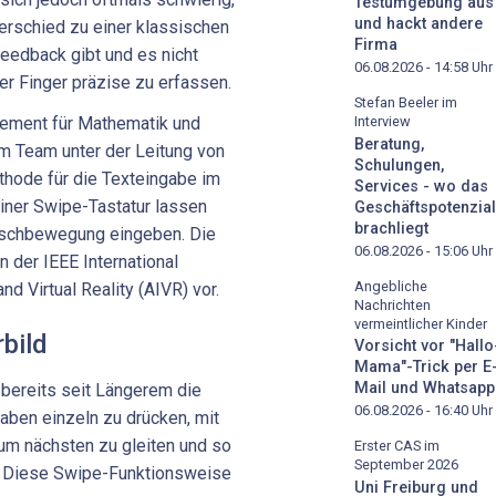
Testumgebung aus
und hackt andere
nterschied zu einer klassischen
Firma
eedback gibt und es nicht
06.08.2026 - 14:58
Uhr
er Finger präzise zu erfassen.
Stefan Beeler im
Interview
tement für Mathematik und
Beratung,
m Team unter der Leitung von
Schulungen,
thode für die Texteingabe im
Services - wo das
einer Swipe-Tastatur lassen
Geschäftspotenzial
brachliegt
Wischbewegung eingeben. Die
06.08.2026 - 15:06
Uhr
n der IEEE International
Angebliche
and Virtual Reality (AIVR) vor.
Nachrichten
vermeintlicher Kinder
bild
Vorsicht vor "Hallo
Mama"-Trick per E
Mail und Whatsapp
 bereits seit Längerem die
06.08.2026 - 16:40
Uhr
taben einzeln zu drücken, mit
m nächsten zu gleiten und so
Erster CAS im
September 2026
. Diese Swipe-Funktionsweise
Uni Freiburg und