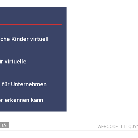
sche Kinder virtuell
r virtuelle
t für Unternehmen
er erkennen kann
ITÄT
WEBCODE
TTTQJY