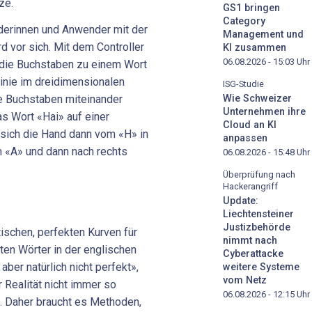
ze.
GS1 bringen
Category
derinnen und Anwender mit der
Management und
 vor sich. Mit dem Controller
KI zusammen
06.08.2026 - 15:03
Uhr
die Buchstaben zu einem Wort
Linie im dreidimensionalen
ISG-Studie
le Buchstaben miteinander
Wie Schweizer
Unternehmen ihre
das Wort «Hai» auf einer
Cloud an KI
sich die Hand dann vom «H» in
anpassen
um «A» und dann nach rechts
06.08.2026 - 15:48
Uhr
Überprüfung nach
Hackerangriff
Update:
Liechtensteiner
Justizbehörde
ischen, perfekten Kurven für
nimmt nach
ten Wörter in der englischen
Cyberattacke
ber natürlich nicht perfekt»,
weitere Systeme
vom Netz
r Realität nicht immer so
06.08.2026 - 12:15
Uhr
. Daher braucht es Methoden,