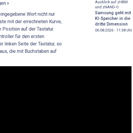
Ausblick auf zHBM
gen.»
und zNAND-O
Samsung geht mit
ingegebene Wort nicht nur
KI-Speicher in die
te mit der errechneten Kurve,
dritte Dimension
 Position auf der Tastatur.
06.08.2026 - 11:38
Uhr
troller für den ersten
 linken Seite der Tastatur, so
aus, die mit Buchstaben auf