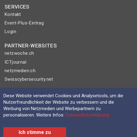
SERVICES
Kontakt
Event-Plus-Eintrag
Login
PARTNER-WEBSITES
netzwoche.ch
ICTjournal
netzmedien.ch
Swisscybersecurity.net
© NETZMEDIEN AG 2026
Diese Website verwendet Cookies und Analysetools, um die
Impressum
Nutzerfreundlichkeit der Website zu verbessern und die
Werbung von Netzmedien und Werbepartnern zu
AGB
personalisieren. Weitere Infos:
Datenschutzerklärung
Nutzungsbestimmungen
Datenschutzerklärung
Ich stimme zu