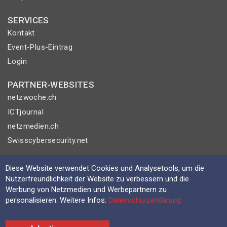
SERVICES
Kontakt
Event-Plus-Eintrag
Login
PARTNER-WEBSITES
netzwoche.ch
ICTjournal
netzmedien.ch
Swisscybersecurity.net
© NETZMEDIEN AG 2026
Diese Website verwendet Cookies und Analysetools, um die
Impressum
Nutzerfreundlichkeit der Website zu verbessern und die
Werbung von Netzmedien und Werbepartnern zu
AGB
personalisieren. Weitere Infos:
Datenschutzerklärung
Nutzungsbestimmungen
Datenschutzerklärung