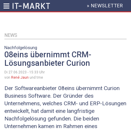
» NEWSLETTER
HEADER
MENU
Direkt
zum
Inhalt
NEWS
Nachfolgelösung
08eins übernimmt CRM-
Lösungsanbieter Curion
Di 27.06.2023 - 15:33
Uhr
von
René Jaun
und tme
Der Softwareanbieter 08eins übernimmt Curion
Business Software. Der Gründer des
Unternehmens, welches CRM- und ERP-Lösungen
entwickelt, hat damit eine langfristige
Nachfolgelösung gefunden. Die beiden
Unternehmen kamen im Rahmen eines