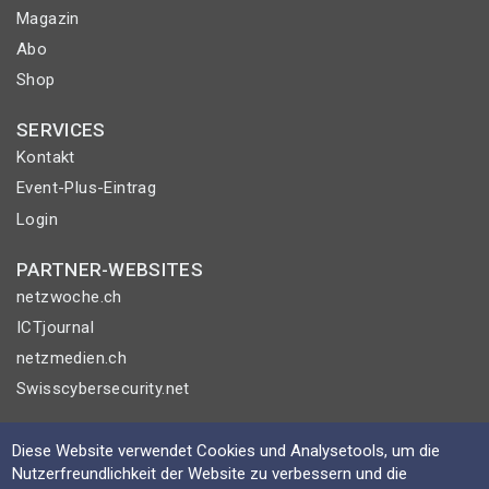
Magazin
Abo
Shop
SERVICES
Kontakt
Event-Plus-Eintrag
Login
PARTNER-WEBSITES
netzwoche.ch
ICTjournal
netzmedien.ch
Swisscybersecurity.net
© NETZMEDIEN AG 2026
Diese Website verwendet Cookies und Analysetools, um die
Impressum
Nutzerfreundlichkeit der Website zu verbessern und die