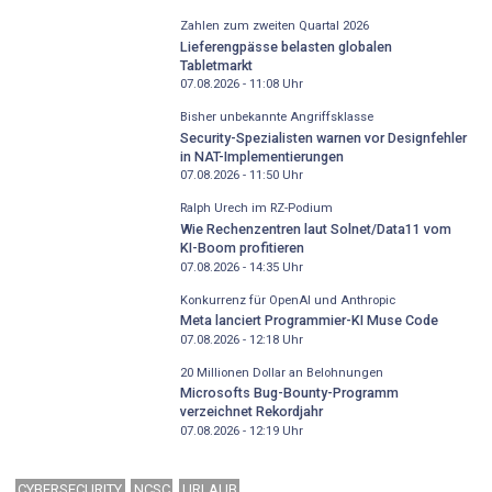
Zahlen zum zweiten Quartal 2026
Lieferengpässe belasten globalen
Tabletmarkt
07.08.2026 - 11:08
Uhr
Bisher unbekannte Angriffsklasse
Security-Spezialisten warnen vor Designfehler
in NAT-Implementierungen
07.08.2026 - 11:50
Uhr
Ralph Urech im RZ-Podium
Wie Rechenzentren laut Solnet/Data11 vom
KI-Boom profitieren
07.08.2026 - 14:35
Uhr
Konkurrenz für OpenAI und Anthropic
Meta lanciert Programmier-KI Muse Code
07.08.2026 - 12:18
Uhr
20 Millionen Dollar an Belohnungen
Microsofts Bug-Bounty-Programm
verzeichnet Rekordjahr
07.08.2026 - 12:19
Uhr
CYBERSECURITY
NCSC
URLAUB