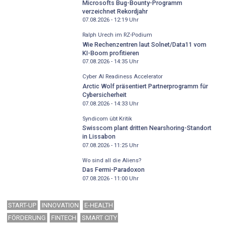
Microsofts Bug-Bounty-Programm
verzeichnet Rekordjahr
07.08.2026 - 12:19
Uhr
Ralph Urech im RZ-Podium
Wie Rechenzentren laut Solnet/Data11 vom
KI-Boom profitieren
07.08.2026 - 14:35
Uhr
Cyber AI Readiness Accelerator
Arctic Wolf präsentiert Partnerprogramm für
Cybersicherheit
07.08.2026 - 14:33
Uhr
Syndicom übt Kritik
Swisscom plant dritten Nearshoring-Standort
in Lissabon
07.08.2026 - 11:25
Uhr
Wo sind all die Aliens?
Das Fermi-Paradoxon
07.08.2026 - 11:00
Uhr
START-UP
INNOVATION
E-HEALTH
FÖRDERUNG
FINTECH
SMART CITY