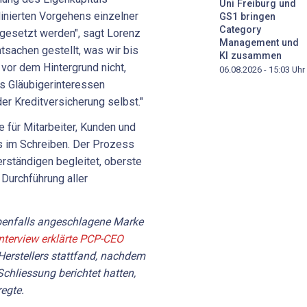
Uni Freiburg und
inierten Vorgehens einzelner
GS1 bringen
Category
mgesetzt werden", sagt Lorenz
Management und
tsachen gestellt, was wir bis
KI zusammen
vor dem Hintergrund nicht,
06.08.2026 - 15:03
Uhr
s Gläubigerinteressen
der Kreditversicherung selbst."
 für Mitarbeiter, Kunden und
s im Schreiben. Der Prozess
rständigen begleitet, oberste
Durchführung aller
ebenfalls angeschlagene Marke
nterview erklärte PCP-CEO
 Herstellers stattfand, nachdem
hliessung berichtet hatten,
egte.