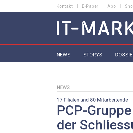
Direkt
Kontakt
E-Paper
Abo
Sho
HEADER
zum
MENU
Inhalt
MAIN NAVIGATION
NEWS
STORYS
DOSSIE
IoT
5G
NEWS
17 Filialen und 80 Mitarbeitende
Secur
PCP-Gruppe 
EU-D
der Schlies