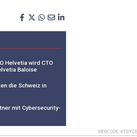
O Helvetia wird CTO
lvetia Baloise
ten die Schweiz in
tner mit Cybersecurity-
WEBCODE
6T3IYC