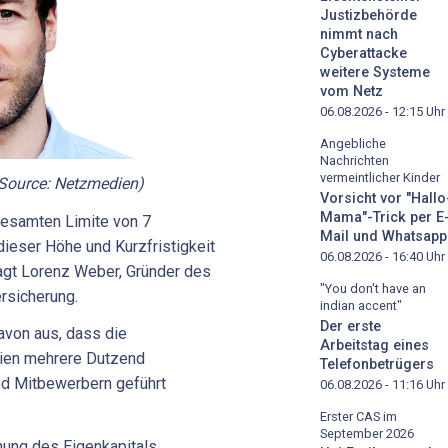
Justizbehörde
nimmt nach
Cyberattacke
weitere Systeme
vom Netz
06.08.2026 - 12:15
Uhr
Angebliche
Nachrichten
vermeintlicher Kinder
(Source: Netzmedien)
Vorsicht vor "Hallo
Mama"-Trick per E
gesamten Limite von 7
Mail und Whatsapp
dieser Höhe und Kurzfristigkeit
06.08.2026 - 16:40
Uhr
 sagt Lorenz Weber, Gründer des
"You don't have an
rsicherung.
indian accent"
Der erste
von aus, dass die
Arbeitstag eines
eien mehrere Dutzend
Telefonbetrügers
nd Mitbewerbern geführt
06.08.2026 - 11:16
Uhr
Erster CAS im
September 2026
hung des Eigenkapitals