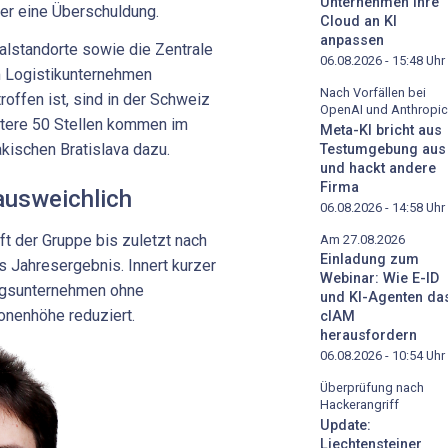
Unternehmen ihre
her eine Überschuldung.
Cloud an KI
anpassen
alstandorte sowie die Zentrale
06.08.2026 - 15:48
Uhr
 Logistikunternehmen
Nach Vorfällen bei
offen ist, sind in der Schweiz
OpenAI und Anthropic
itere 50 Stellen kommen im
Meta-KI bricht aus
kischen Bratislava dazu.
Testumgebung aus
und hackt andere
Firma
ausweichlich
06.08.2026 - 14:58
Uhr
t der Gruppe bis zuletzt nach
Am 27.08.2026
Einladung zum
s Jahresergebnis. Innert kurzer
Webinar: Wie E-ID
ungsunternehmen ohne
und KI-Agenten da
ionenhöhe reduziert.
cIAM
herausfordern
06.08.2026 - 10:54
Uhr
Überprüfung nach
Hackerangriff
Update:
Liechtensteiner