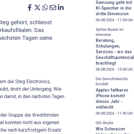
Samsung geht mit
KI-Speicher in die
dritte Dimension
06.08.2026 - 11:38
Uhr
teg gehört, schliesst
kaufsfilialen. Das
Stefan Beeler im
Interview
nächsten Tagen seine
Beratung,
Schulungen,
Services - wo das
Geschäftspotenzial
brachliegt
06.08.2026 - 15:06
Uhr
Die Gerüchteküche
em die Steg Electronics,
brodelt
ibt, droht der Untergang. Wie
Apples faltbares
iPhone kommt
an damit, in den nächsten Tagen
dieses Jahr -
vielleicht
06.08.2026 - 11:40
Uhr
er Gruppe die Kreditlimiten
tät konnten nicht aus eigenen
ISG-Studie
Wie Schweizer
che nach kurzfristigem Ersatz