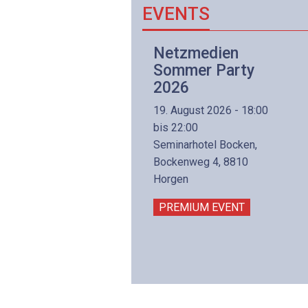
EVENTS
Netzwerk- und
Netzmedien
Internettechnologie
Sommer Party
Aufbaukurs
2026
(Präsenzkurs)
19. August 2026 - 18:00
8. November 2026 - 8:30
bis 22:00
is 17:00
Seminarhotel Bocken,
lltron AG
Bockenweg 4, 8810
intermättlistrasse 3
Horgen
506 Mägenwil
PREMIUM EVENT
PREMIUM EVENT