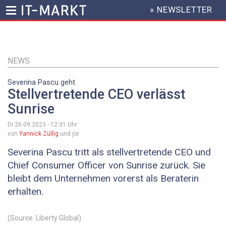
» NEWSLETTER
HEADER
MENU
Direkt
zum
Inhalt
NEWS
Severina Pascu geht
Stellvertretende CEO verlässt
Sunrise
Di 26.09.2023 - 12:31
Uhr
von
Yannick Züllig
und jor
Severina Pascu tritt als stellvertretende CEO und
Chief Consumer Officer von Sunrise zurück. Sie
bleibt dem Unternehmen vorerst als Beraterin
erhalten.
(Source: Liberty Global)