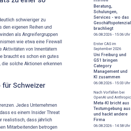
Interview
Beratung,
Schulungen,
Services - wo das
deutlich schwieriger zu
Geschäftspotenzial
s den eigenen Reihen und
brachliegt
inden als Angreifergruppen
06.08.2026 - 15:06
Uhr
nismen wie etwa eine Firewall
Erster CAS im
e Aktivitäten von Innentätern
September 2026
Uni Freiburg und
le braucht es schon ein gutes
GS1 bringen
, die solche Aktionen erkennen
Category
Management und
KI zusammen
06.08.2026 - 15:03
Uhr
o für Schweizer
Nach Vorfällen bei
OpenAI und Anthropic
Meta-KI bricht aus
rgrenzen. Jedes Unternehmen
Testumgebung aus
 dass es einem Insider Threat
und hackt andere
r realistisch, dass jährlich
Firma
06.08.2026 - 14:58
Uhr
en Mitarbeitenden betrogen