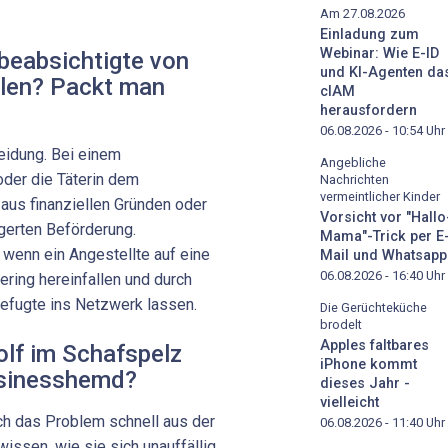
Am 27.08.2026
Einladung zum
Webinar: Wie E-ID
beabsichtigte von
und KI-Agenten da
ällen? Packt man
cIAM
herausfordern
06.08.2026 - 10:54
Uhr
eidung. Bei einem
Angebliche
 oder die Täterin dem
Nachrichten
vermeintlicher Kinder
aus finanziellen Gründen oder
Vorsicht vor "Hallo
gerten Beförderung.
Mama"-Trick per E
, wenn ein Angestellte auf eine
Mail und Whatsapp
06.08.2026 - 16:40
Uhr
ring herein­fallen und durch
befugte ins Netzwerk lassen.
Die Gerüchteküche
brodelt
Apples faltbares
lf im Schafspelz
iPhone kommt
usinesshemd?
dieses Jahr -
vielleicht
ch das Problem schnell aus der
06.08.2026 - 11:40
Uhr
wissen, wie sie sich unauffällig