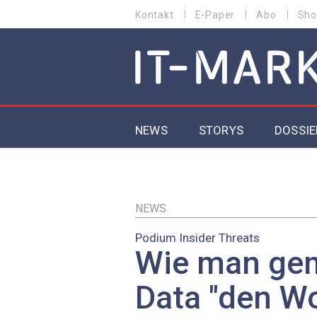
Direkt
Kontakt
E-Paper
Abo
Sho
HEADER
zum
MENU
Inhalt
MAIN NAVIGATION
NEWS
STORYS
DOSSIE
IoT
5G
NEWS
Podium Insider Threats
Secur
Wie man ge
EU-D
Data "den Wo