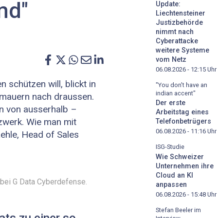
md"
Update:
Liechtensteiner
Justizbehörde
nimmt nach
Cyberattacke
weitere Systeme
vom Netz
06.08.2026 - 12:15
Uhr
schützen will, blickt in
"You don't have an
indian accent"
smauern nach draussen.
Der erste
hen von ausserhalb –
Arbeitstag eines
zwerk. Wie man mit
Telefonbetrügers
06.08.2026 - 11:16
Uhr
ehle, Head of Sales
ISG-Studie
Wie Schweizer
Unternehmen ihre
Cloud an KI
 bei G Data Cyberdefense.
anpassen
06.08.2026 - 15:48
Uhr
Stefan Beeler im
ts zu einer so