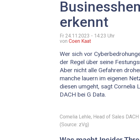
Businesshe
erkennt
Fr 24.11.2023 - 14:23
Uhr
von
Coen Kaat
Wer sich vor Cyberbedrohungen 
der Regel über seine Festung
Aber nicht alle ­Gefahren ­dro
manche lauern im eigenen Net
diesen umgeht, sagt Cornelia L
DACH bei G Data.
Cornelia Lehle, Head of Sales DACH
(Source: zVg)
Was macht Insider Threa