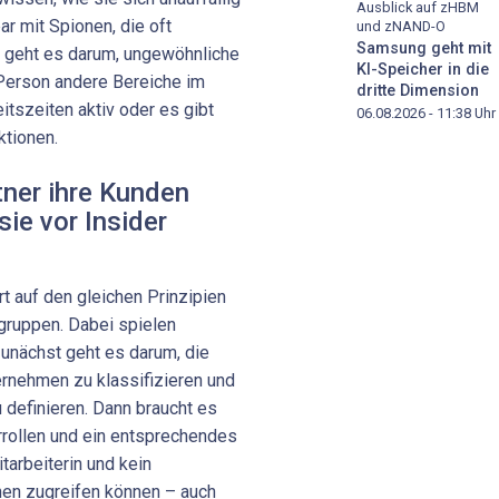
Ausblick auf zHBM
ar mit Spionen, die oft
und zNAND-O
Samsung geht mit
ch geht es darum, ungewöhnliche
KI-Speicher in die
e Person andere Bereiche im
dritte Dimension
itszeiten aktiv oder es gibt
06.08.2026 - 11:38
Uhr
ktionen.
ner ihre Kunden
sie vor Insider
rt auf den gleichen Prinzipien
rgruppen. Dabei spielen
Zunächst geht es darum, die
rnehmen zu klassifizieren und
definieren. Dann braucht es
rrollen und ein entsprechendes
arbeiterin und kein
onen zugreifen können – auch