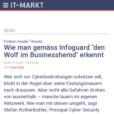
Direkt
zum
Inhalt
NEWS
Podium Insider Threats
Wie man gemäss Infoguard "den
Wolf im Businesshemd" erkennt
Di 05.12.2023 - 14:54
Uhr
von
Coen Kaat
Wer sich vor Cyberbedrohungen schützen will,
blickt in der Regel über seine Festungsmauern
nach draussen. Aber nicht alle ­Gefahren ­drohen
von ausserhalb – manche lauern im eigenen
Netzwerk. Wie man mit diesen umgeht, sagt
Stefan Rothenbühler, Principal ­Cyber Security