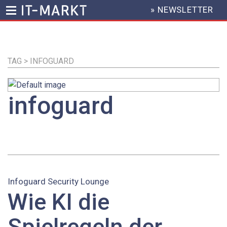
» NEWSLETTER
HEADER
MENU
Direkt
zum
Inhalt
TAG > INFOGUARD
infoguard
Infoguard Security Lounge
Wie KI die
Spielregeln der