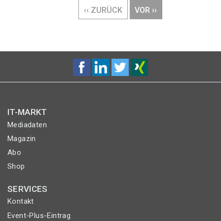
VORHERIGE
‹‹ ZURÜCK
NÄCHSTE
VOR ››
SEITE
SEITE
IT-MARKT
Mediadaten
Magazin
Abo
Shop
SERVICES
Kontakt
Event-Plus-Eintrag