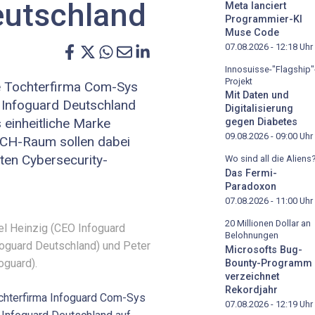
eutschland
Meta lanciert
Programmier-KI
Muse Code
07.08.2026 - 12:18
Uhr
Innosuisse-"Flagship"
Projekt
he Tochterfirma Com-Sys
Mit Daten und
 Infoguard Deutschland
Digitalisierung
 einheitliche Marke
gegen Diabetes
09.08.2026 - 09:00
Uhr
ACH-Raum sollen dabei
rten Cybersecurity-
Wo sind all die Aliens
Das Fermi-
Paradoxon
07.08.2026 - 11:00
Uhr
20 Millionen Dollar an
el Heinzig (CEO Infoguard
Belohnungen
foguard Deutschland) und Peter
Microsofts Bug-
oguard).
Bounty-Programm
verzeichnet
Rekordjahr
ochterfirma Infoguard Com-Sys
07.08.2026 - 12:19
Uhr