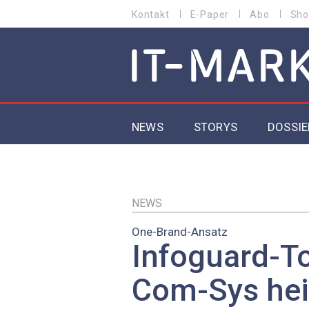
Direkt
Kontakt
E-Paper
Abo
Sho
HEADER
zum
MENU
Inhalt
MAIN NAVIGATION
NEWS
STORYS
DOSSIE
IoT
5G
NEWS
One-Brand-Ansatz
Secur
Infoguard-T
EU-D
Com-Sys hei