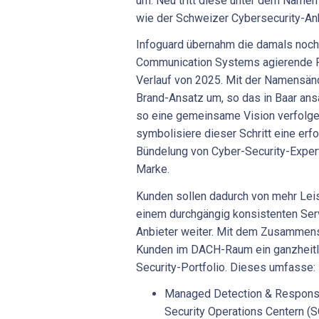
um. Neu tritt diese unter dem Namen
wie der Schweizer Cybersecurity-Anbi
Infoguard übernahm die damals noc
Communication Systems agierende F
Verlauf von 2025. Mit der Namensän
Brand-Ansatz um, so das in Baar an
so eine gemeinsame Vision verfolge
symbolisiere dieser Schritt eine erfo
Bündelung von Cyber-Security-Experti
Marke.
Kunden sollen dadurch von mehr Leis
einem durchgängig konsistenten Servi
Anbieter weiter. Mit dem Zusammens
Kunden im DACH-Raum ein ganzheitl
Security-Portfolio. Dieses umfasse:
Managed Detection & Respons
Security Operations Centern (