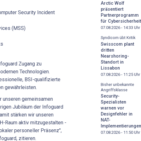
Arctic Wolf
präsentiert
mputer Security Incident
Partnerprogramm
für Cybersicherheit
07.08.2026 - 14:33
Uhr
vices (MSS)
Syndicom übt Kritik
ts
Swisscom plant
dritten
Nearshoring-
Standort in
nfoguard Zugang zu
Lissabon
modernen Technologien.
07.08.2026 - 11:25
Uhr
sionelle, BSI-qualifizierte
Bisher unbekannte
en gewährleisten.
Angriffsklasse
Security-
r unseren gemeinsamen
Spezialisten
hrigen Jubiläum der Infoguard
warnen vor
Designfehler in
amit stärken wir unseren
NAT-
H-Raum aktiv mitzugestalten -
Implementierunge
lokaler personeller Präsenz",
07.08.2026 - 11:50
Uhr
oguard, zitieren.