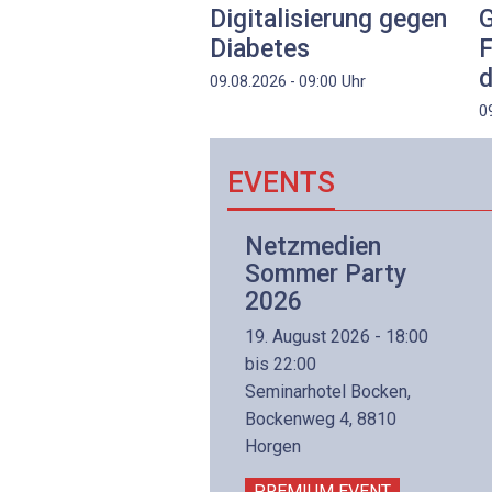
Digitalisierung gegen
G
Diabetes
F
d
Uhr
09.08.2026 - 09:00
0
EVENTS
Netzwerk- und
Netzmedien
Internettechnologie
Sommer Party
Aufbaukurs
2026
(Präsenzkurs)
19. August 2026 - 18:00
8. November 2026 - 8:30
bis 22:00
is 17:00
Seminarhotel Bocken,
lltron AG
Bockenweg 4, 8810
intermättlistrasse 3
Horgen
506 Mägenwil
PREMIUM EVENT