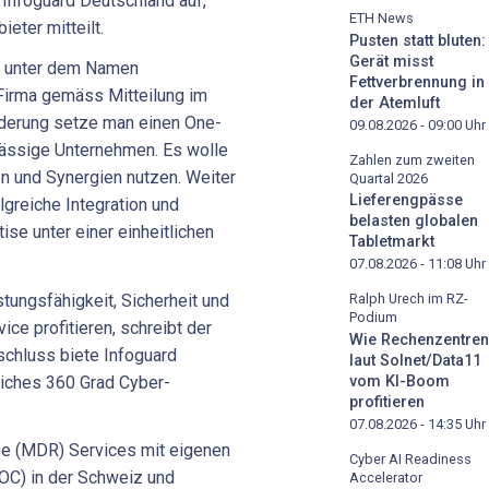
 Infoguard Deutschland auf,
ETH News
eter mitteilt.
Pusten statt bluten:
Gerät misst
h unter dem Namen
Fettverbrennung in
irma gemäss Mitteilung im
der Atemluft
derung setze man einen One-
09.08.2026 - 09:00
Uhr
sässige Unternehmen. Es wolle
Zahlen zum zweiten
n und Synergien nutzen. Weiter
Quartal 2026
Lieferengpässe
lgreiche Integration und
belasten globalen
se unter einer einheitlichen
Tabletmarkt
07.08.2026 - 11:08
Uhr
tungsfähigkeit, Sicherheit und
Ralph Urech im RZ-
Podium
ce profitieren, schreibt der
Wie Rechenzentren
chluss biete Infoguard
laut Solnet/Data11
iches 360 Grad Cyber-
vom KI-Boom
profitieren
07.08.2026 - 14:35
Uhr
e (MDR) Services mit eigenen
Cyber AI Readiness
SOC) in der Schweiz und
Accelerator