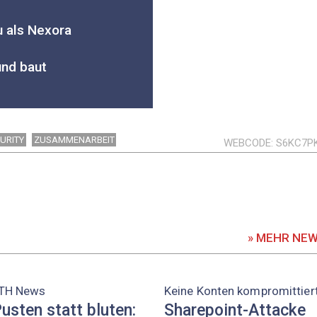
u als Nexora
und baut
URITY
ZUSAMMENARBEIT
WEBCODE
S6KC7P
» MEHR NE
TH News
Keine Konten kompromittier
usten statt bluten:
Sharepoint-Attacke