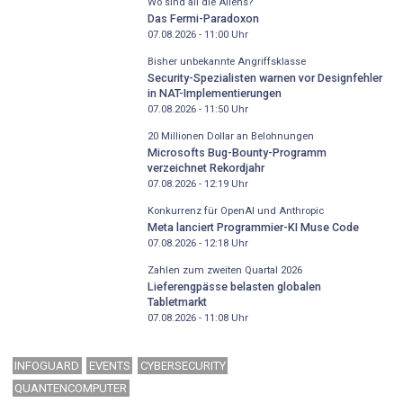
Wo sind all die Aliens?
Das Fermi-Paradoxon
07.08.2026 - 11:00
Uhr
Bisher unbekannte Angriffsklasse
Security-Spezialisten warnen vor Designfehler
in NAT-Implementierungen
07.08.2026 - 11:50
Uhr
20 Millionen Dollar an Belohnungen
Microsofts Bug-Bounty-Programm
verzeichnet Rekordjahr
07.08.2026 - 12:19
Uhr
Konkurrenz für OpenAI und Anthropic
Meta lanciert Programmier-KI Muse Code
07.08.2026 - 12:18
Uhr
Zahlen zum zweiten Quartal 2026
Lieferengpässe belasten globalen
Tabletmarkt
07.08.2026 - 11:08
Uhr
INFOGUARD
EVENTS
CYBERSECURITY
QUANTENCOMPUTER