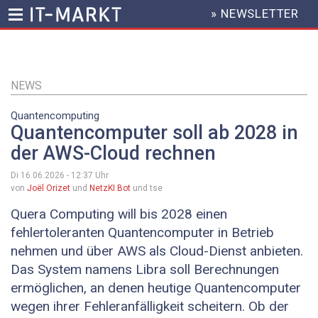
» NEWSLETTER
HEADER
MENU
Direkt
zum
Inhalt
NEWS
Quantencomputing
Quantencomputer soll ab 2028 in
der AWS-Cloud rechnen
Di 16.06.2026 - 12:37
Uhr
von
Joël Orizet
und
NetzKI Bot
und tse
Quera Computing will bis 2028 einen
fehlertoleranten Quantencomputer in Betrieb
nehmen und über AWS als Cloud-Dienst anbieten.
Das System namens Libra soll Berechnungen
ermöglichen, an denen heutige Quantencomputer
wegen ihrer Fehleranfälligkeit scheitern. Ob der