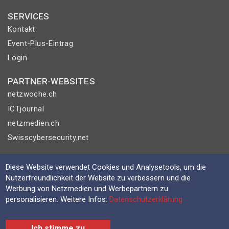
SERVICES
Kontakt
Event-Plus-Eintrag
Login
PARTNER-WEBSITES
netzwoche.ch
ICTjournal
netzmedien.ch
Swisscybersecurity.net
© NETZMEDIEN AG 2026
Diese Website verwendet Cookies und Analysetools, um die
Impressum
Nutzerfreundlichkeit der Website zu verbessern und die
AGB
Werbung von Netzmedien und Werbepartnern zu
personalisieren. Weitere Infos:
Datenschutzerklärung
Nutzungsbestimmungen
Datenschutzerklärung
Ich stimme zu