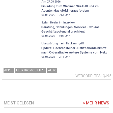
Am 27.08.2026
Einladung zum Webinar: Wie E-ID und KI-
Agenten das cIAM herausfordern
06.08.2026 - 10:54
Uhr
Stefan Beeler im Interview
Beratung, Schulungen, Services - wo das
Geschäftspotenzial brachliegt
06.08.2026 - 15:06
Uhr
Überprüfung nach Hackerangriff
Update: Liechtensteiner Justizbehörde nimmt
nach Cyberattacke weitere Systeme vom Netz
06.08.2026 - 12:15
Uhr
APPLE
ELEKTROMOBILITÄT
AUTO
WEBCODE
TFSLQJ95
MEIST GELESEN
» MEHR NEWS