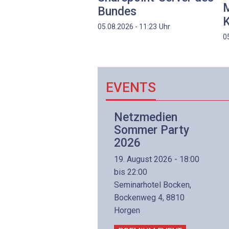
M
Bundes
K
Uhr
05.08.2026 - 11:23
0
EVENTS
Netzwerk- und
Netzmedien
Internettechnologie
Sommer Party
Aufbaukurs
2026
(Präsenzkurs)
19. August 2026 - 18:00
8. November 2026 - 8:30
bis 22:00
is 17:00
Seminarhotel Bocken,
lltron AG
Bockenweg 4, 8810
intermättlistrasse 3
Horgen
506 Mägenwil