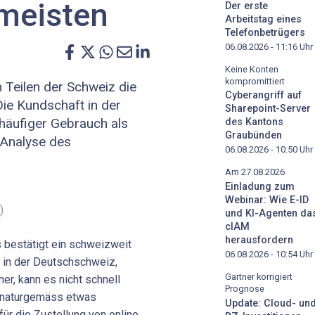
 meisten
Der erste
Arbeitstag eines
Telefonbetrügers
06.08.2026 - 11:16
Uhr
Keine Konten
kompromittiert
n Teilen der Schweiz die
Cyberangriff auf
Die Kundschaft in der
Sharepoint-Server
äufiger Gebrauch als
des Kantons
Graubünden
 Analyse des
06.08.2026 - 10:50
Uhr
Am 27.08.2026
Einladung zum
Webinar: Wie E-ID
)
und KI-Agenten da
cIAM
herausfordern
 bestätigt ein schweizweit
06.08.2026 - 10:54
Uhr
 in der Deutschschweiz,
Gartner korrigiert
r, kann es nicht schnell
Prognose
 naturgemäss etwas
Update: Cloud- un
für die Zustellung von online