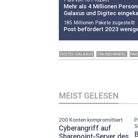
Mehr als 4 Millionen Perso
Galaxus und Digitec eingek
185 Millionen Pakete zugestellt
Post befördert 2023 wenige
DIGITEC GALAXUS
ONLINEHANDEL
PAK
MEIST GELESEN
200 Konten kompromittiert
P
S
Cyberangriff auf
B
Sharepoint-Server des