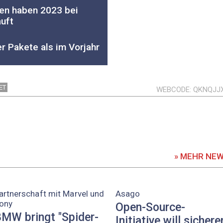
nen haben 2023 bei
auft
r Pakete als im Vorjahr
ET
WEBCODE
QKNQJJ
» MEHR NE
artnerschaft mit Marvel und
Asago
ony
Open-Source-
MW bringt "Spider-
Initiative will sichere