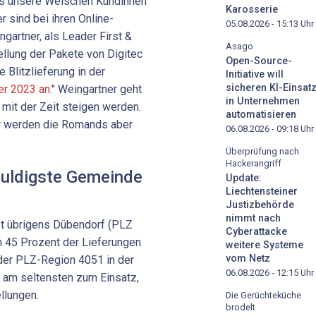
ass unsere Welschen Kundinnen
Karosserie
 sind bei ihren Online-
05.08.2026 - 15:13
Uhr
ngartner, als Leader First &
Asago
tellung der Pakete von Digitec
Open-Source-
e Blitzlieferung in der
Initiative will
sicheren KI-Einsat
er 2023 an.
" Weingartner geht
in Unternehmen
 mit der Zeit steigen werden.
automatisieren
er werden die Romands aber
06.08.2026 - 09:18
Uhr
Überprüfung nach
Hackerangriff
duldigste Gemeinde
Update:
Liechtensteiner
Justizbehörde
nimmt nach
st übrigens Dübendorf (PLZ
Cyberattacke
n 45 Prozent der Lieferungen
weitere Systeme
vom Netz
der PLZ-Region 4051 in der
06.08.2026 - 12:15
Uhr
g am seltensten zum Einsatz,
llungen.
Die Gerüchteküche
brodelt