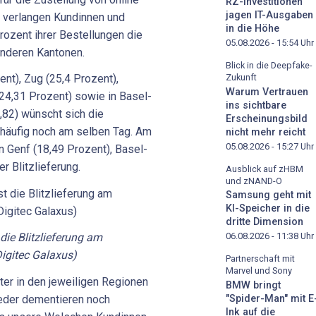
RZ-Investitionen
jagen IT-Ausgaben
h verlangen Kundinnen und
in die Höhe
rozent ihrer Bestellungen die
05.08.2026 - 15:54
Uhr
n anderen Kantonen.
Blick in die Deepfake-
Zukunft
nt), Zug (25,4 Prozent),
Warum Vertrauen
24,31 Prozent) sowie in Basel-
ins sichtbare
,82) wünscht sich die
Erscheinungsbild
 häufig noch am selben Tag. Am
nicht mehr reicht
05.08.2026 - 15:27
Uhr
in Genf (18,49 Prozent), Basel-
r Blitzlieferung.
Ausblick auf zHBM
und zNAND-O
Samsung geht mit
KI-Speicher in die
dritte Dimension
 die Blitzlieferung am
06.08.2026 - 11:38
Uhr
Digitec Galaxus)
Partnerschaft mit
Marvel und Sony
ter in den jeweiligen Regionen
BMW bringt
weder dementieren noch
"Spider-Man" mit E
Ink auf die