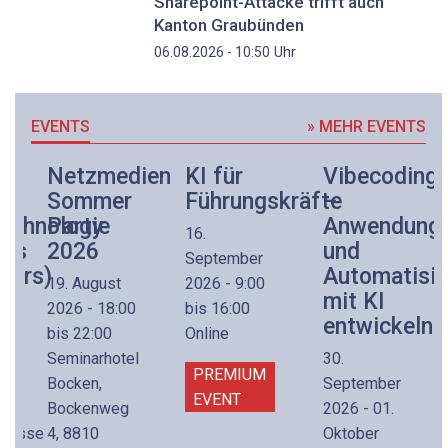
Sharepoint-Attacke trifft auch
Kanton Graubünden
Uhr
06.08.2026 - 10:50
EVENTS
» MEHR EVENTS
k-
Netzmedien
KI für
Vibecoding
Sommer
Führungskräfte
–
technologie
Party
Anwendung
16.
urs
2026
und
September
kurs)
Automatisi
19. August
2026 - 9:00
mit KI
2026 - 18:00
bis 16:00
entwickeln
bis 22:00
Online
Seminarhotel
30.
PREMIUM
Bocken,
September
EVENT
Bockenweg
2026 - 01.
strasse
4, 8810
Oktober