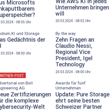
Wie AWS KI in jedes
us Microsofts
Unternehmen bringen
nkaputtbarem
will
uperspeicher?
Uhr
20.03.2024 - 08:02
Uhr
.03.2024 - 08:05
odium KI und Storage
By the way
as Gedächtnis der
Zehn Fragen an
I
Claudio Nessi,
Regional Vice
Uhr
.03.2024 - 08:00
President, Igel
Technology
Uhr
20.03.2024 - 08:00
ARTNER-POST
vertorial von Boll
Awards für fünf
ngineering AG
Unternehmen
eue Zertifizierungen
Update: Pure Storage
ür die komplexe
ehrt seine besten
ybersecurity-Welt
Schweizer Partner