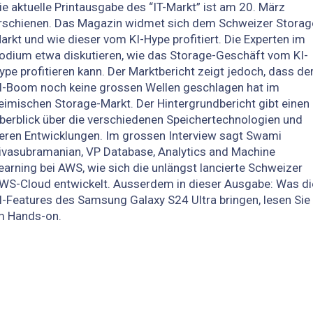
ie aktuelle Printausgabe des “IT-Markt” ist am 20. März
rschienen. Das Magazin widmet sich dem Schweizer Storag
arkt und wie dieser vom KI-Hype profitiert. Die Experten im
odium etwa diskutieren, wie das Storage-Geschäft vom KI-
ype profitieren kann. Der Marktbericht zeigt jedoch, dass de
I-Boom noch keine grossen Wellen geschlagen hat im
eimischen Storage-Markt. Der Hintergrundbericht gibt einen
berblick über die verschiedenen Speichertechnologien und
eren Entwicklungen. Im grossen Interview sagt Swami
ivasubramanian, VP Database, Analytics and Machine
earning bei AWS, wie sich die unlängst lancierte Schweizer
WS-Cloud entwickelt. Ausserdem in dieser Ausgabe: Was di
I-Features des Samsung Galaxy S24 Ultra bringen, lesen Sie
m Hands-on.