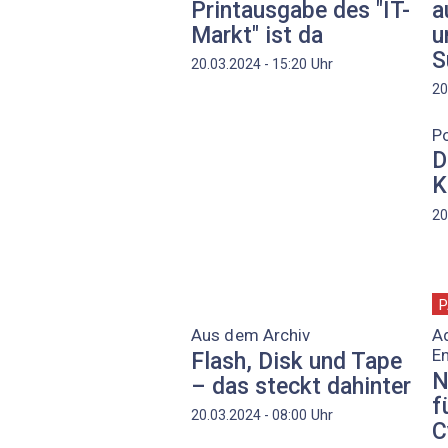
Printausgabe des "IT-
a
Markt" ist da
u
S
Uhr
20.03.2024 - 15:20
20
P
D
K
20
P
Aus dem Archiv
Ad
E
Flash, Disk und Tape
N
– das steckt dahinter
f
Uhr
20.03.2024 - 08:00
C