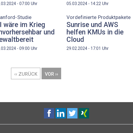
Uhr
Uhr
.03.2024 - 07:00
05.03.2024 - 14:22
anford-Studie
Vordefinierte Produktpakete
I wäre im Krieg
Sunrise und AWS
nvorhersehbar und
helfen KMUs in die
ewaltbereit
Cloud
Uhr
Uhr
.03.2024 - 09:00
29.02.2024 - 17:01
VORHERIGE
‹‹ ZURÜCK
NÄCHSTE
VOR ››
SEITE
SEITE