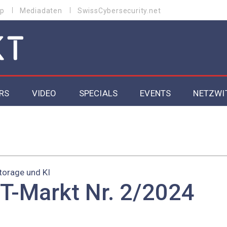
p
Mediadaten
SwissCybersecurity.net
RS
VIDEO
SPECIALS
EVENTS
NETZWI
Datacenter 2026
Cybersecurity 2026
ity
Cloud & Managed Services 2026
torage und KI
IT-Markt Nr. 2/2024
SGVO
Artificial Intelligence 2025