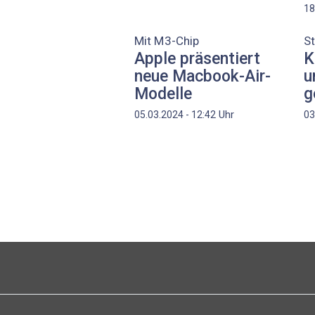
18
Mit M3-Chip
St
Apple präsentiert
K
neue Macbook-Air-
u
Modelle
g
Uhr
05.03.2024 - 12:42
03
Seitennummerierung