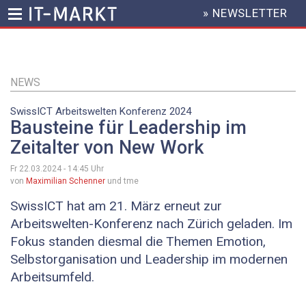
» NEWSLETTER
HEADER
MENU
Direkt
zum
Inhalt
NEWS
SwissICT Arbeitswelten Konferenz 2024
Bausteine für Leadership im
Zeitalter von New Work
Fr 22.03.2024 - 14:45
Uhr
von
Maximilian Schenner
und tme
SwissICT hat am 21. März erneut zur
Arbeitswelten-Konferenz nach Zürich geladen. Im
Fokus standen diesmal die Themen Emotion,
Selbstorganisation und Leadership im modernen
Arbeitsumfeld.