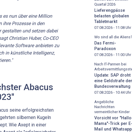
Quartal 2026
Lieferengpässe
 es nun über eine Million
belasten globalen
Tabletmarkt
 ihre Prozesse in den
07.08.2026 - 11:08
Uhr
r gestalten und setzen dabei
Wo sind all die Aliens
sagt Christian Huber, Co-CEO
Das Fermi-
levante Software anbieten zu
Paradoxon
h in künstliche Intelligenz,
07.08.2026 - 11:00
Uhr
eren."
Nach IT-Pannen bei
Arbeitsvermittlungsste
Update: SAP droht
eine Geldstrafe de
ichster Abacus
Bundesverwaltung
07.08.2026 - 10:44
Uhr
023"
Angebliche
Nachrichten
cus seine erfolgreichsten
vermeintlicher Kinder
gehrten silbernen Kugeln
Vorsicht vor "Hallo
Mama"-Trick per E
t. Wie Axept in einer
Mail und Whatsapp