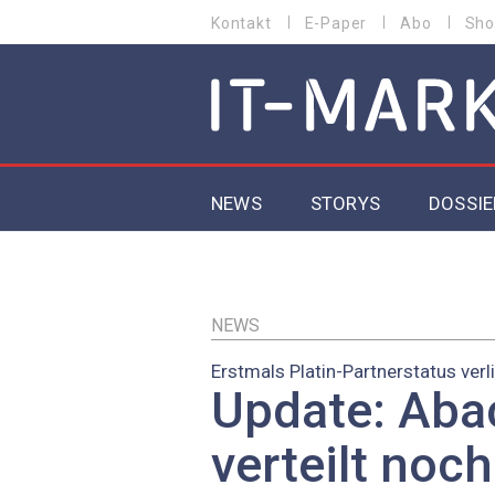
Direkt
Kontakt
E-Paper
Abo
Sho
HEADER
zum
MENU
Inhalt
MAIN NAVIGATION
NEWS
STORYS
DOSSIE
IoT
5G
NEWS
Erstmals Platin-Partnerstatus verl
Secur
Update: Aba
EU-D
verteilt noc