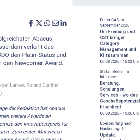
Erster CAS im
September 2026
Uni Freiburg und
GS1 bringen
olgreichsten Abacus-
Category
sserdem verleiht das
Management und
DO den Platin-Status und
KI zusammen
06.08.2026 - 15:03
Uhr
em den Newcomer Award.
Stefan Beeler im
Interview
Beratung,
oël Lanker, Roland Günther
Schulungen,
)
Services - wo das
Geschäftspotenzial
brachliegt
age der Redaktion hat Abacus
06.08.2026 - 15:06
Uhr
men weitere Awards an
stomize den Innovationspreis für
Überprüfung nach
Hackerangriff
ren. Zum ersten Mal verlieh
Update:
comer Award. Dieser ging an