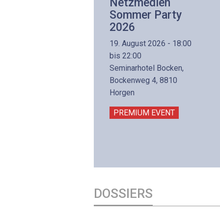
Netzwerk- und
Netzmedien
Internettechnologie
Sommer Party
Aufbaukurs
2026
(Präsenzkurs)
19. August 2026 - 18:00
8. November 2026 - 8:30
bis 22:00
is 17:00
Seminarhotel Bocken,
lltron AG
Bockenweg 4, 8810
intermättlistrasse 3
Horgen
506 Mägenwil
PREMIUM EVENT
PREMIUM EVENT
DOSSIERS
DOSSIER