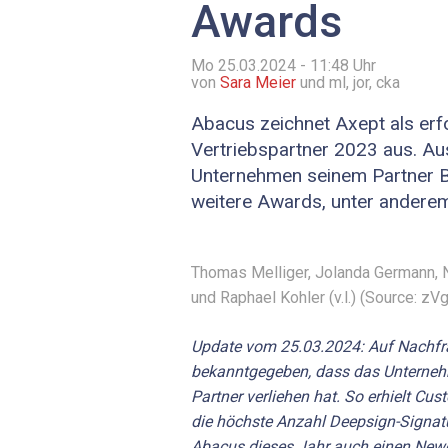
Awards
Mo 25.03.2024 - 11:48
Uhr
von
Sara Meier
und ml, jor, cka
Abacus zeichnet Axept als erf
Vertriebspartner 2023 aus. Au
Unternehmen seinem Partner B
weitere Awards, unter ander
Thomas Melliger, Jolanda Germann, N
und Raphael Kohler (v.l.) (Source: zVg
Update vom 25.03.2024: Auf Nachfr
bekanntgegeben, dass das Unterneh
Partner verliehen hat. So erhielt Cu
die höchste Anzahl Deepsign-Signatu
Abacus dieses Jahr auch einen New