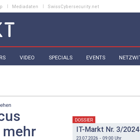
p
Mediadaten
SwissCybersecurity.net
RS
VIDEO
SPECIALS
EVENTS
NETZWI
Datacenter 2026
Cybersecurity 2026
iehen
ity
Cloud & Managed Services 2026
cus
SGVO
Artificial Intelligence 2025
DOSSIER
h mehr
IT-Markt Nr. 3/2024
23.07.2026 - 09:00 Uhr