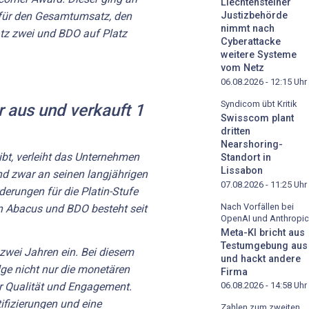
Liechtensteiner
d für den Gesamtumsatz, den
Justizbehörde
nimmt nach
tz zwei und BDO auf Platz
Cyberattacke
weitere Systeme
vom Netz
06.08.2026 - 12:15
Uhr
Syndicom übt Kritik
 aus und verkauft 1
Swisscom plant
dritten
Nearshoring-
ibt, verleiht das Unternehmen
Standort in
Lissabon
nd zwar an seinen langjährigen
07.08.2026 - 11:25
Uhr
rderungen für die Platin-Stufe
Nach Vorfällen bei
en Abacus und BDO besteht seit
OpenAI und Anthropic
Meta-KI bricht aus
Testumgebung aus
 zwei Jahren ein. Bei diesem
und hackt andere
ge nicht nur die monetären
Firma
r Qualität und Engagement.
06.08.2026 - 14:58
Uhr
tifizierungen und eine
Zahlen zum zweiten