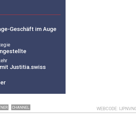
age-Geschäft im Auge
tegie
Angestellte
kehr
it Justitia.swiss
er
TNER
CHANNEL
WEBCODE
IJPNVN