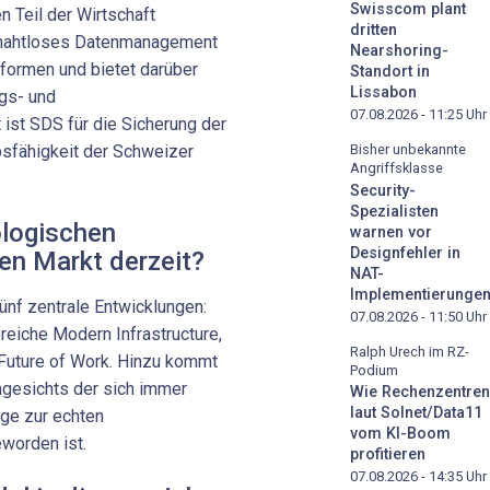
Swisscom plant
 Teil der Wirtschaft
dritten
nahtloses Datenmanagement
Nearshoring-
formen und bietet darüber
Standort in
Lissabon
ngs- und
07.08.2026 - 11:25
Uhr
ist SDS für die Sicherung der
bsfähigkeit der Schweizer
Bisher unbekannte
Angriffsklasse
Security-
Spezialisten
ologischen
warnen vor
Designfehler in
en Markt derzeit?
NAT-
Implementierunge
ünf zentrale Entwicklungen:
07.08.2026 - 11:50
Uhr
reiche Modern Infrastructure,
Ralph Urech im RZ-
Future of Work. Hinzu kommt
Podium
ngesichts der sich immer
Wie Rechenzentren
laut Solnet/Data11
ge zur echten
vom KI-Boom
worden ist.
profitieren
07.08.2026 - 14:35
Uhr