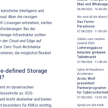
Mail und Whatsapp
06.08.2026 - 16:40
Uhr
 künstliche Intelligenz und
oud. Aber die riesigen
Wo sind all die Aliens
Das Fermi-
KI-Lösungen entstehen, stellen
Paradoxon
forderungen. Bei der
07.08.2026 - 11:00
Uhr
orage-Infrastruktur sollten
Zahlen zum zweiten
n der Cloud und Edge auf
Quartal 2026
r Zero-Trust-Architektur
Lieferengpässe
belasten globalen
tieren, die möglichst flexibel
Tabletmarkt
07.08.2026 - 11:08
Uhr
re-defined Storage
Cyber AI Readiness
Accelerator
t?
Arctic Wolf
präsentiert
mmt im dynamischen
Partnerprogramm
für Cybersicherheit
lüsselrolle zu. SDS-
07.08.2026 - 14:33
Uhr
nd leicht skalierbar und bieten
st besonders für KMUs wichtig,
Syndicom übt Kritik