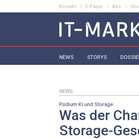
Direkt
Kontakt
E-Paper
Abo
Sho
HEADER
zum
MENU
Inhalt
MAIN NAVIGATION
NEWS
STORYS
DOSSIE
IoT
5G
NEWS
Podium KI und Storage
Secur
Was der Cha
EU-D
Storage-Ges