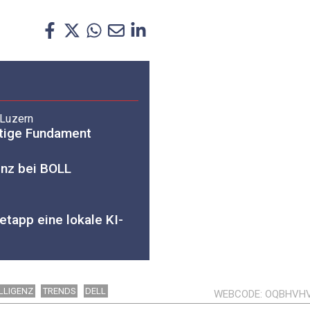
 Luzern
chtige Fundament
enz bei BOLL
tapp eine lokale KI-
LLIGENZ
TRENDS
DELL
WEBCODE
OQBHVH