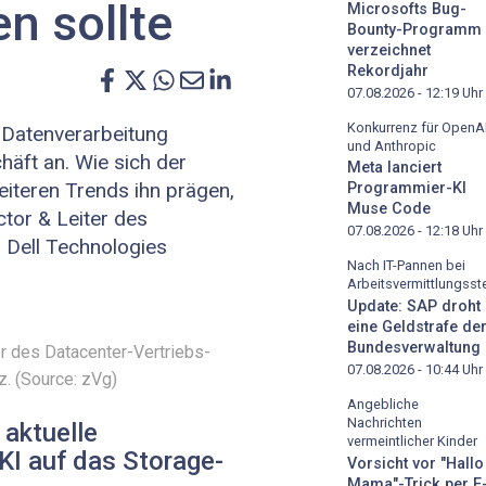
n sollte
Microsofts Bug-
Bounty-Programm
verzeichnet
Rekordjahr
07.08.2026 - 12:19
Uhr
Konkurrenz für OpenA
r Datenverarbeitung
und Anthropic
häft an. Wie sich der
Meta lanciert
eiteren Trends ihn prägen,
Programmier-KI
Muse Code
ctor & Leiter des
07.08.2026 - 12:18
Uhr
 Dell Technologies
Nach IT-Pannen bei
Arbeitsvermittlungsste
Update: SAP droht
eine Geldstrafe de
Bundesverwaltung
ter des Datacenter-Vertriebs­
07.08.2026 - 10:44
Uhr
. (Source: zVg)
Angebliche
Nachrichten
 aktuelle
vermeintlicher Kinder
KI auf das Storage-
Vorsicht vor "Hallo
Mama"-Trick per E