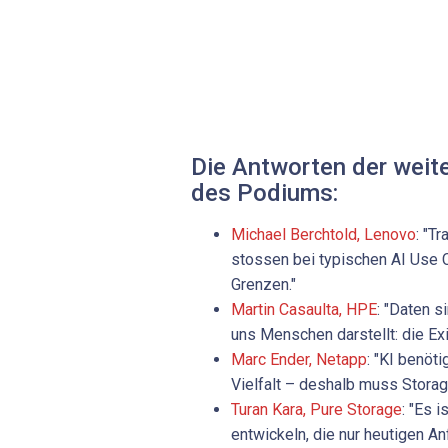
Die Antworten der weit
des Podiums:
Michael Berchtold, Lenovo
: "T
stossen bei typischen AI Use C
Grenzen."
Martin ­Casaulta, HPE
: "Daten s
uns Menschen darstellt: die Ex
Marc Ender, Netapp
: "KI benöt
Vielfalt – deshalb muss Storage
Turan Kara, Pure Storage
: "Es 
entwickeln, die nur heutigen An