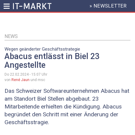
» NEWSLETTER
HEADER
MENU
Direkt
zum
Inhalt
NEWS
Wegen geänderter Geschäftsstrategie
Abacus entlässt in Biel 23
Angestellte
Do 22.02.2024 - 15:07
Uhr
von
René Jaun
und msc
Das Schweizer Softwareunternehmen Abacus hat
am Standort Biel Stellen abgebaut. 23
Mitarbeitende erhielten die Kündigung. Abacus
begründet den Schritt mit einer Änderung der
Geschäftsstragie.