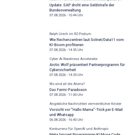
Update: SAP droht eine Geldstrafe der
Bundesverwaltung
07.08.2026 - 10:44
Uhr
Ralph Urech im RZ-Podium
Wie Rechenzentren laut Solnet/Data11 vom
KI-Boom profitieren
07.08.2026 - 14:35
Uhr
Cyber AI Readiness Accelerator
Arctic Wolf präsentiert Partnerprogramm für
Cybersicherheit
07.08.2026 - 14:33
Uhr
Wo sind all die Aliens?
Das Fermi-Paradoxon
07.08.2026 - 11:00
Uhr
Angebliche Nachrichten vermeintlicher Kinder
Vorsicht vor "Hallo Mama"-Trick per E-Mail
und Whatsapp
06.08.2026 - 16:40
Uhr
Konkurrenz für OpenAI und Anthropic
Meta lanciert Programmier-KI Muse Code