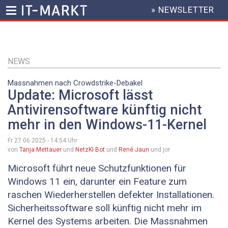
» NEWSLETTER
HEADER
MENU
Direkt
zum
Inhalt
NEWS
Massnahmen nach Crowdstrike-Debakel
Update: Microsoft lässt
Antivirensoftware künftig nicht
mehr in den Windows-11-Kernel
Fr 27.06.2025 - 14:54
Uhr
von
Tanja Mettauer
und
NetzKI Bot
und
René Jaun
und jor
Microsoft führt neue Schutzfunktionen für
Windows 11 ein, darunter ein Feature zum
raschen Wiederherstellen defekter Installationen.
Sicherheitssoftware soll künftig nicht mehr im
Kernel des Systems arbeiten. Die Massnahmen