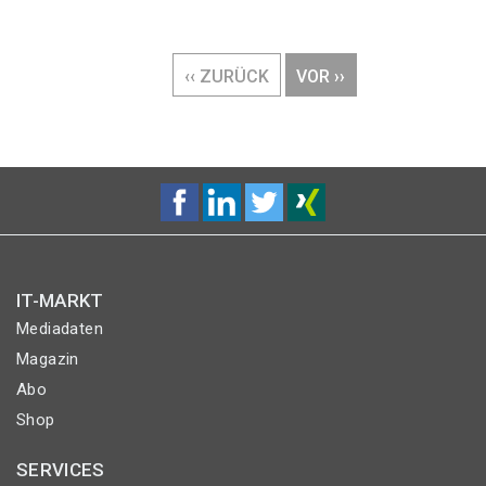
Seitennummerierung
VORHERIGE
‹‹ ZURÜCK
NÄCHSTE
VOR ››
SEITE
SEITE
IT-MARKT
Mediadaten
Magazin
Abo
Shop
SERVICES