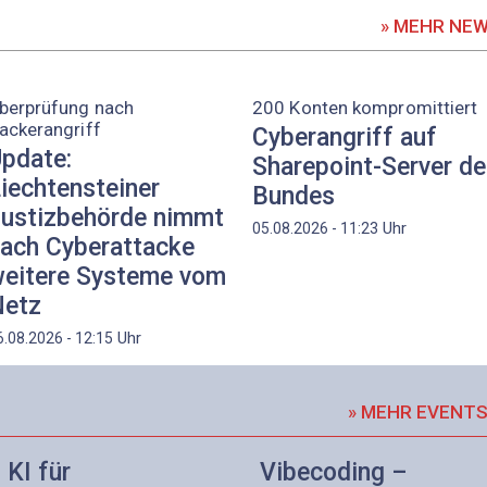
» MEHR NE
berprüfung nach
200 Konten kompromittiert
ackerangriff
Cyberangriff auf
pdate:
Sharepoint-Server d
iechtensteiner
Bundes
ustizbehörde nimmt
Uhr
05.08.2026 - 11:23
ach Cyberattacke
eitere Systeme vom
etz
Uhr
6.08.2026 - 12:15
» MEHR EVENT
KI für
Vibecoding –