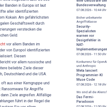
eine Geldstrafe de
er Banden in Europa ist laut
Bundesverwaltung
07.08.2026 - 10:44
Uhr
te aller identifizierten
em Kokain. Am gefährlichsten
Bisher unbekannte
Angriffsklasse
 legalen Geschäftswelt durch
Security-
ltrierungen verstecken die
Spezialisten
schen Geld.
warnen vor
Designfehler in
icht
vor allem Banden im
NAT-
Implementierunge
der von Europol identifizierten
07.08.2026 - 11:50
Uhr
alisiert. Diesen
Bericht vor allem russische und
Konkurrenz für OpenA
und Anthropic
tere beliebte Ziele dieser
Meta lanciert
h, Deutschland und die USA.
Programmier-KI
Muse Code
 oft aus einer Kerngruppe und
07.08.2026 - 12:18
Uhr
lt Ransomware für Angriffe
Wo sind all die Aliens
dann Ziele angreifen. Allfällige
Das Fermi-
hlungen führt in der Regel die
Paradoxon
l nutzen Sie vor allem
07.08.2026 - 11:00
Uhr