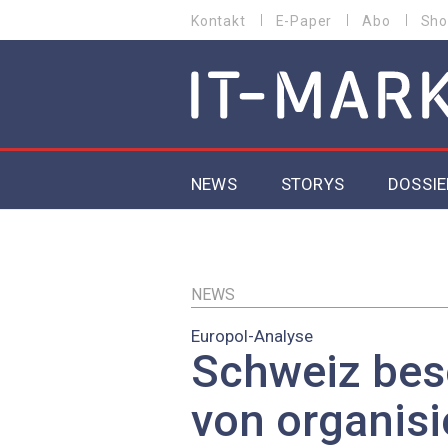
Direkt
Kontakt
E-Paper
Abo
Sho
HEADER
zum
MENU
Inhalt
MAIN NAVIGATION
NEWS
STORYS
DOSSIE
IoT
5G
NEWS
Europol-Analyse
Secur
Schweiz bes
EU-D
von organisi