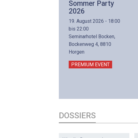
Internettechnologie
Sommer Party
Aufbaukurs
2026
(Präsenzkurs)
19. August 2026 - 18:00
8. November 2026 - 8:30
bis 22:00
is 17:00
Seminarhotel Bocken,
lltron AG
Bockenweg 4, 8810
intermättlistrasse 3
Horgen
506 Mägenwil
PREMIUM EVENT
PREMIUM EVENT
DOSSIERS
DOSSIER