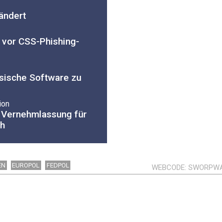
rändert
 vor CSS-Phishing-
ssische Software zu
ion
 Vernehmlassung für
ch
EN
EUROPOL
FEDPOL
WEBCODE
SWORPW