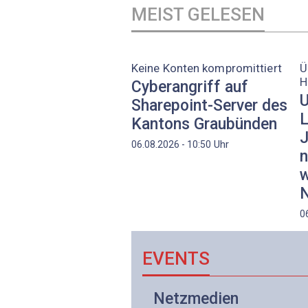
MEIST GELESEN
Keine Konten kompromittiert
Ü
H
Cyberangriff auf
U
Sharepoint-Server des
L
Kantons Graubünden
J
Uhr
06.08.2026 - 10:50
n
w
N
0
EVENTS
Netzwerk- und
Netzmedien