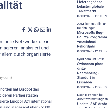
lität
Lieferengpässe
belasten globalen
Tabletmarkt
07.08.2026 - 11:08
Uhr
20 Millionen Dollar an
Belohnungen
Microsofts Bug-
Bounty-Programm
minelle Netzwerke, die in
verzeichnet
Rekordjahr
n agieren, analysiert und
07.08.2026 - 12:19
Uhr
or allem durch organisierte
Syndicom übt Kritik
Swisscom plant
dritten
Nearshoring-
ay.com)
Standort in
Lissabon
07.08.2026 - 11:25
Uhr
ehörden hat Europol das
d deren Partnerstaaten
Nach IT-Pannen bei
Arbeitsvermittlungsste
zierte Europol 821 international
Update: SAP droht
en sind insgesamt über 25'000