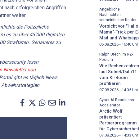
t nach erfolgreichen Angriffen
Angebliche
Nachrichten
rtner weiter.
vermeintlicher Kinder
Vorsicht vor "Hallo
lichte die Polizeiliche
Mama"-Trick per E
am es zu über 43'000 digitalen
Mail und Whatsapp
000 Straftaten. Genaueres zu
06.08.2026 - 16:40
Uhr
Ralph Urech im RZ-
Podium
bersecurity lesen
Wie Rechenzentren
en Newsletter von
laut Solnet/Data11
Portal gibt es täglich News
vom KI-Boom
profitieren
 Abwehrstrategien.
07.08.2026 - 14:35
Uhr
Cyber AI Readiness
Accelerator
Arctic Wolf
präsentiert
Partnerprogramm
für Cybersicherheit
07.08.2026 - 14:33
Uhr