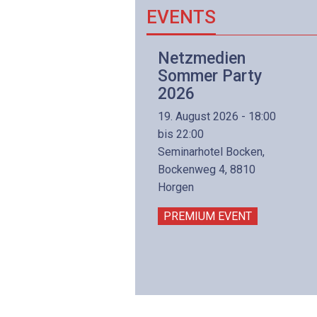
EVENTS
Netzwerk- und
Netzmedien
Internettechnologie
Sommer Party
Aufbaukurs
2026
(Präsenzkurs)
19. August 2026 - 18:00
8. November 2026 - 8:30
bis 22:00
is 17:00
Seminarhotel Bocken,
lltron AG
Bockenweg 4, 8810
intermättlistrasse 3
Horgen
506 Mägenwil
PREMIUM EVENT
PREMIUM EVENT