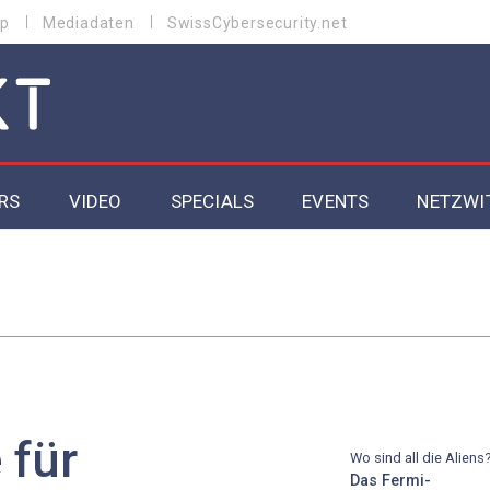
p
Mediadaten
SwissCybersecurity.net
RS
VIDEO
SPECIALS
EVENTS
NETZWI
Datacenter 2026
Cybersecurity 2026
ity
Cloud & Managed Services 2026
SGVO
Artificial Intelligence 2025
 für
Wo sind all die Aliens
Das Fermi-