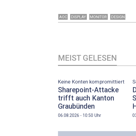
AOC
DISPLAY
MONITOR
DESIGN
MEIST GELESEN
Keine Konten kompromittiert
S
Sharepoint-Attacke
D
trifft auch Kanton
S
Graubünden
H
Uhr
06.08.2026 - 10:50
0