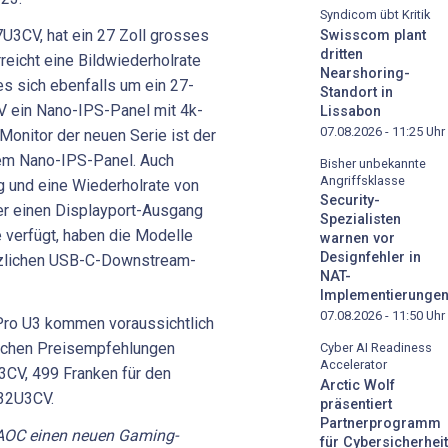
Syndicom übt Kritik
7U3CV, hat ein 27 Zoll grosses
Swisscom plant
dritten
eicht eine Bildwiederholrate
Nearshoring-
es sich ebenfalls um ein 27-
Standort in
V ein Nano-IPS-Panel mit 4k-
Lissabon
07.08.2026 - 11:25
Uhr
Monitor der neuen Serie ist der
em Nano-IPS-Panel. Auch
Bisher unbekannte
Angriffsklasse
g und eine Wiederholrate von
Security-
r einen Displayport-Ausgang
Spezialisten
e verfügt, haben die Modelle
warnen vor
Designfehler in
zlichen USB-C-Downstream-
NAT-
Implementierunge
07.08.2026 - 11:50
Uhr
 Pro U3 kommen voraussichtlich
dlichen Preisempfehlungen
Cyber AI Readiness
Accelerator
3CV, 499 Franken für den
Arctic Wolf
U32U3CV.
präsentiert
Partnerprogramm
 AOC einen neuen Gaming-
für Cybersicherheit