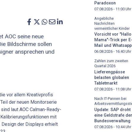
Paradoxon
07.08.2026 - 11:00
Uhr
Angebliche
Nachrichten
vermeintlicher Kinder
Vorsicht vor "Hallo
net AOC seine neue
Mama"-Trick per E
ie Bildschirme sollen
Mail und Whatsapp
signer ansprechen und
06.08.2026 - 16:40
Uhr
Zahlen zum zweiten
Quartal 2026
Lieferengpässe
belasten globalen
Tabletmarkt
07.08.2026 - 11:08
Uhr
ie vor allem Kreativprofis
Nach IT-Pannen bei
 Teil der neuen Monitorserie
Arbeitsvermittlungsste
ie sind laut AOC Calman-Ready-
Update: SAP droht
eine Geldstrafe de
 Kalibrierungsfunktionen mit
Bundesverwaltung
 Design der Displays erhielt
07.08.2026 - 10:44
Uhr
023.