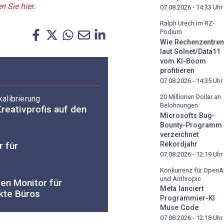
en Sie hier
.
07.08.2026 - 14:33
Uhr
Ralph Urech im RZ-
Podium
Wie Rechenzentren
laut Solnet/Data11
vom KI-Boom
profitieren
07.08.2026 - 14:35
Uhr
20 Millionen Dollar an
alibrierung
Belohnungen
Kreativprofis auf den
Microsofts Bug-
Bounty-Programm
verzeichnet
Rekordjahr
r für
07.08.2026 - 12:19
Uhr
Konkurrenz für OpenA
und Anthropic
gen Monitor für
Meta lanciert
te Büros
Programmier-KI
Muse Code
07.08.2026 - 12:18
Uhr