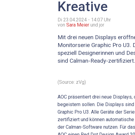
Kreative
Di 23.04.2024 - 14:07
Uhr
von
Sara Meier
und jor
Mit drei neuen Displays eröff
Monitorserie Graphic Pro U3. D
speziell Designerinnen und De
sind Calman-Ready-zertifiziert.
(Source: zVg)
AOC präsentiert drei neue Displays, d
begeistern sollen. Die Displays sind
Graphic Pro U3. Alle Geräte der Ser
zertifiziert und können automatische
der Calman-Software nutzen. Für das
AOC einen Red Dot Design Award 2