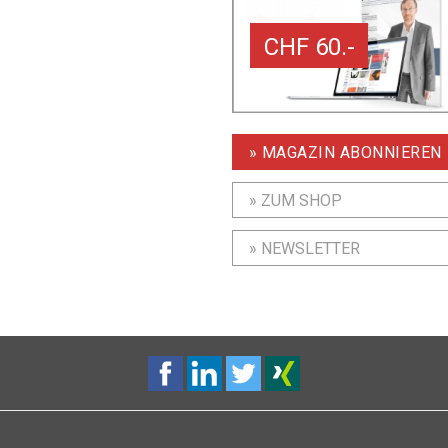
CHF 60.-
» MAGAZIN ABONNIEREN
» ZUM SHOP
» NEWSLETTER