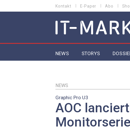
Direkt
Kontakt
E-Paper
Abo
Sho
HEADER
zum
MENU
Inhalt
MAIN NAVIGATION
NEWS
STORYS
DOSSIE
IoT
5G
NEWS
Graphic Pro U3
Secur
AOC lanciert
EU-D
Monitorserie