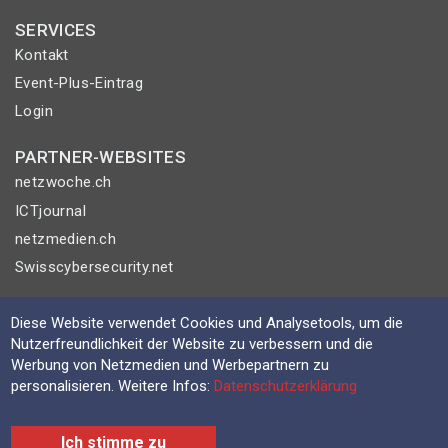
SERVICES
Kontakt
Event-Plus-Eintrag
Login
PARTNER-WEBSITES
netzwoche.ch
ICTjournal
netzmedien.ch
Swisscybersecurity.net
© NETZMEDIEN AG 2026
Diese Website verwendet Cookies und Analysetools, um die
Impressum
Nutzerfreundlichkeit der Website zu verbessern und die
Werbung von Netzmedien und Werbepartnern zu
AGB
personalisieren. Weitere Infos:
Datenschutzerklärung
Nutzungsbestimmungen
Datenschutzerklärung
Ich stimme zu