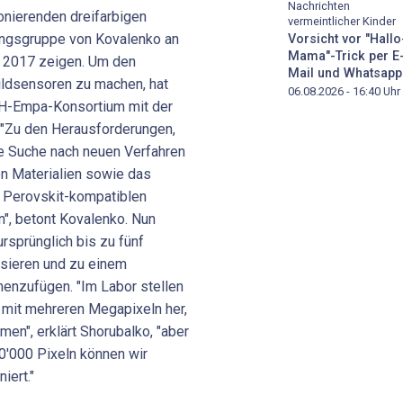
Nachrichten
onierenden dreifarbigen
vermeintlicher Kinder
ungsgruppe von Kovalenko an
Vorsicht vor "Hallo
Mama"-Trick per E
s 2017 zeigen. Um den
Mail und Whatsapp
Bildsensoren zu machen, hat
06.08.2026 - 16:40
Uhr
TH-Empa-Konsortium mit der
 "Zu den Herausforderungen,
ie Suche nach neuen Verfahren
on Materialien sowie das
 Perovskit-kompatiblen
n", betont Kovalenko. Nun
ursprünglich bis zu fünf
isieren und zu einem
enzufügen. "Im Labor stellen
 mit mehreren Megapixeln her,
en", erklärt Shorubalko, "aber
0'000 Pixeln können wir
iert."