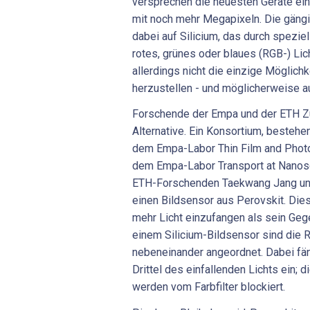
versprechen die neuesten Geräte ei
mit noch mehr Megapixeln. Die gängi
dabei auf Silicium, das durch speziell
rotes, grünes oder blaues (RGB-) Licht
allerdings nicht die einzige Möglichk
herzustellen - und möglicherweise au
Forschende der Empa und der ETH Zür
Alternative. Ein Konsortium, beste
dem Empa-Labor Thin Film and Photo
dem Empa-Labor Transport at Nanosc
ETH-Forschenden Taekwang Jang und 
einen Bildsensor aus Perovskit. Dies
mehr Licht einzufangen als sein Gege
einem Silicium-Bildsensor sind die 
nebeneinander angeordnet. Dabei fäng
Drittel des einfallenden Lichts ein; d
werden vom Farbfilter blockiert.