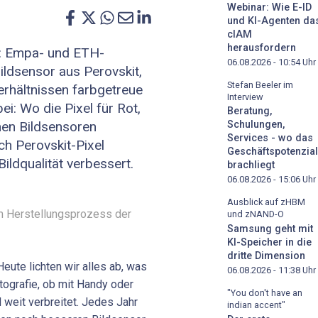
Webinar: Wie E-ID
und KI-Agenten da
cIAM
herausfordern
en: Empa- und ETH-
06.08.2026 - 10:54
Uhr
ildsensor aus Perovskit,
Stefan Beeler im
erhältnissen farbgetreue
Interview
bei: Wo die Pixel für Rot,
Beratung,
hen Bildsensoren
Schulungen,
Services - wo das
ch Perovskit-Pixel
Geschäftspotenzial
ildqualität verbessert.
brachliegt
06.08.2026 - 15:06
Uhr
Ausblick auf zHBM
im Herstellungsprozess der
und zNAND-O
Samsung geht mit
KI-Speicher in die
dritte Dimension
Heute lichten wir alles ab, was
06.08.2026 - 11:38
Uhr
tografie, ob mit Handy oder
"You don't have an
 weit verbreitet. Jedes Jahr
indian accent"