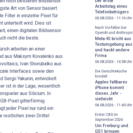
nen noch besseren Bildsensor
Der erste
Arbeitstag eines
gste Art von Sensor basiert
Telefonbetrügers
e Filter in einzelne Pixel für
06.08.2026 - 11:16
Uhr
 unterteilt wird. Dies ist
Nach Vorfällen bei
eit, einen digitalen Bildsensor
OpenAI und Anthropic
ch nicht die beste.
Meta-KI bricht aus
Testumgebung aus
ich arbeiten an einer
und hackt andere
Firma
hend aus Maksym Kovalenko aus
06.08.2026 - 14:58
Uhr
voltaics, Ivan Shorubalko aus
ale Interfaces sowie den
Die Gerüchteküche
brodelt
Sergii Yakunin, entwickelt
Apples faltbares
er ist in der Lage, wesentlich
iPhone kommt
nspieler aus Silicium. In
dieses Jahr -
vielleicht
RGB-Pixel gitterförmig
06.08.2026 - 11:40
Uhr
t jeder Pixel nur rund ein
Erster CAS im
ie restlichen zwei Drittel
September 2026
Uni Freiburg und
GS1 bringen