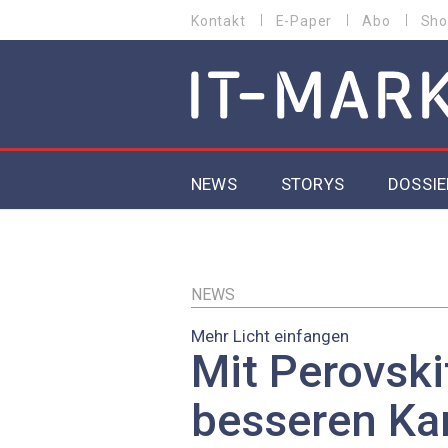
Direkt
Kontakt
E-Paper
Abo
Sho
HEADER
zum
MENU
Inhalt
MAIN NAVIGATION
NEWS
STORYS
DOSSIE
IoT
5G
NEWS
Mehr Licht einfangen
Secur
Mit Perovski
EU-D
besseren K