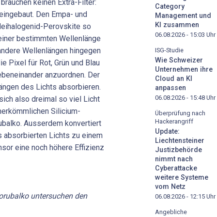
brauchen keinen Extra-Filter:
Category
n eingebaut. Den Empa- und
Management und
KI zusammen
leihalogenid-Perovskite so
06.08.2026 - 15:03
Uhr
t einer bestimmten Wellenlänge
r andere Wellenlängen hingegen
ISG-Studie
Wie Schweizer
ie Pixel für Rot, Grün und Blau
Unternehmen ihre
nebeneinander anzuordnen. Der
Cloud an KI
längen des Lichts absorbieren.
anpassen
06.08.2026 - 15:48
Uhr
ich also dreimal so viel Licht
herkömmlichen Silicium-
Überprüfung nach
Hackerangriff
ubalko. Ausserdem konvertiert
Update:
s absorbierten Lichts zu einem
Liechtensteiner
nsor eine noch höhere Effizienz
Justizbehörde
nimmt nach
Cyberattacke
weitere Systeme
vom Netz
orubalko untersuchen den
06.08.2026 - 12:15
Uhr
Angebliche