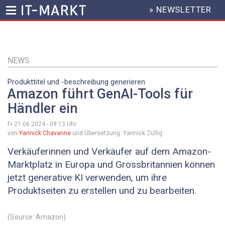
» NEWSLETTER
HEADER
MENU
Direkt
zum
Inhalt
NEWS
Produkttitel und -beschreibung generieren
Amazon führt GenAI-Tools für
Händler ein
Fr 21.06.2024 - 09:13
Uhr
von
Yannick Chavanne
und Übersetzung: Yannick Züllig
Verkäuferinnen und Verkäufer auf dem Amazon-
Marktplatz in Europa und Grossbritannien können
jetzt generative KI verwenden, um ihre
Produktseiten zu erstellen und zu bearbeiten.
(Source: Amazon)