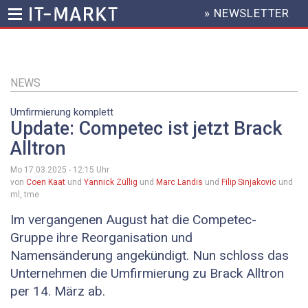
» NEWSLETTER
HEADER
MENU
Direkt
zum
Inhalt
NEWS
Umfirmierung komplett
Update: Competec ist jetzt Brack
Alltron
Mo 17.03.2025 - 12:15
Uhr
von
Coen Kaat
und
Yannick Züllig
und
Marc Landis
und
Filip Sinjakovic
und
ml, tme
Im vergangenen August hat die Competec-
Gruppe ihre Reorganisation und
Namensänderung angekündigt. Nun schloss das
Unternehmen die Umfirmierung zu Brack Alltron
per 14. März ab.