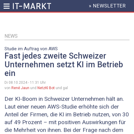
» NEWSLETTER
HEADER
MENU
Direkt
zum
Inhalt
NEWS
Studie im Auftrag von AWS
Fast jedes zweite Schweizer
Unternehmen setzt KI im Betrieb
ein
Di 08.10.2024 - 11:31
Uhr
von
René Jaun
und
NetzKI Bot
und gal
Der KI-Boom in Schweizer Unternehmen hält an.
Laut einer neuen AWS-Studie erhöhte sich der
Anteil der Firmen, die KI im Betrieb nutzen, von 30
auf 49 Prozent – mit positiven Auswirkungen für
die Mehrheit von ihnen. Bei der Frage nach dem