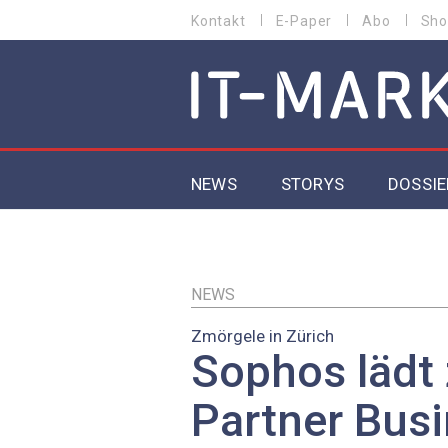
Direkt
Kontakt
E-Paper
Abo
Sho
HEADER
zum
MENU
Inhalt
MAIN NAVIGATION
NEWS
STORYS
DOSSIE
IoT
5G
NEWS
Zmörgele in Zürich
Secur
Sophos lädt
EU-D
Partner Bus