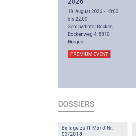
Aufbaukurs
2026
(Präsenzkurs)
19. August 2026 - 18:00
8. November 2026 - 8:30
bis 22:00
is 17:00
Seminarhotel Bocken,
lltron AG
Bockenweg 4, 8810
intermättlistrasse 3
Horgen
506 Mägenwil
PREMIUM EVENT
PREMIUM EVENT
DOSSIERS
DOSSIER
Beilage zu IT-Markt Nr.
03/2018