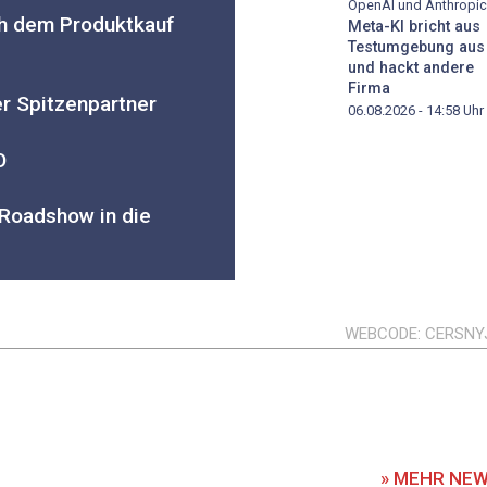
OpenAI und Anthropic
h dem Produktkauf
Meta-KI bricht aus
Testumgebung aus
und hackt andere
Firma
r Spitzenpartner
06.08.2026 - 14:58
Uhr
O
Roadshow in die
WEBCODE
CERSNY
» MEHR NE