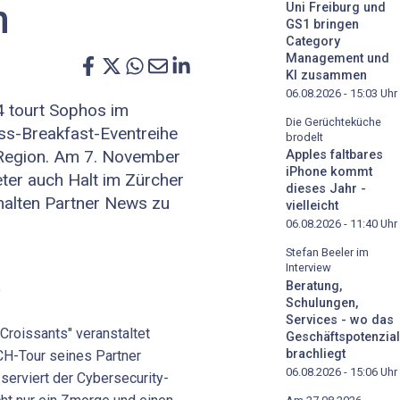
n
Uni Freiburg und
GS1 bringen
Category
Management und
KI zusammen
06.08.2026 - 15:03
Uhr
 tourt Sophos im
Die Gerüchteküche
ss-Breakfast-Eventreihe
brodelt
-Region. Am 7. November
Apples faltbares
iPhone kommt
ter auch Halt im Zürcher
dieses Jahr -
halten Partner News zu
vielleicht
06.08.2026 - 11:40
Uhr
Stefan Beeler im
Interview
Beratung,
)
Schulungen,
Services - wo das
Croissants" veranstaltet
Geschäftspotenzial
brachliegt
H-Tour seines Partner
06.08.2026 - 15:06
Uhr
serviert der Cybersecurity-