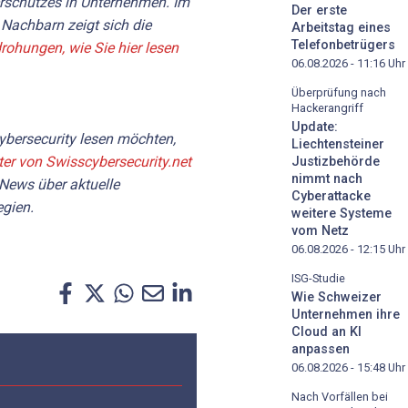
rschutzes in Unternehmen. Im
Der erste
Nachbarn zeigt sich die
Arbeitstag eines
Telefonbetrügers
drohungen, wie Sie hier lesen
06.08.2026 - 11:16
Uhr
Überprüfung nach
Hackerangriff
Update:
bersecurity lesen möchten,
Liechtensteiner
ter von Swisscybersecurity.net
Justizbehörde
nimmt nach
 News über aktuelle
Cyberattacke
gien.
weitere Systeme
vom Netz
06.08.2026 - 12:15
Uhr
ISG-Studie
Wie Schweizer
Unternehmen ihre
Cloud an KI
anpassen
06.08.2026 - 15:48
Uhr
Nach Vorfällen bei