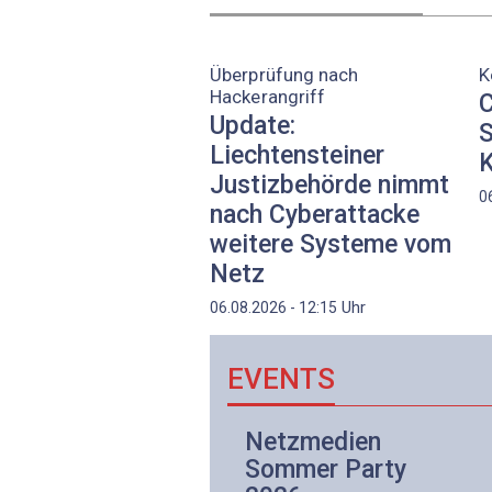
Überprüfung nach
K
Hackerangriff
C
Update:
S
Liechtensteiner
K
Justizbehörde nimmt
0
nach Cyberattacke
weitere Systeme vom
Netz
Uhr
06.08.2026 - 12:15
EVENTS
Netzwerk- und
Netzmedien
Internettechnologie
Sommer Party