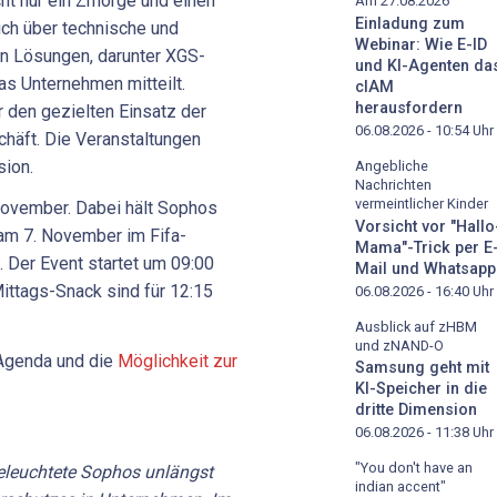
cht nur ein Zmorge und einen
Am 27.08.2026
Einladung zum
uch über technische und
Webinar: Wie E-ID
en Lösungen, darunter XGS-
und KI-Agenten da
s Unternehmen mitteilt.
cIAM
herausfordern
r den gezielten Einsatz der
06.08.2026 - 10:54
Uhr
äft. Die Veranstaltungen
sion.
Angebliche
Nachrichten
vermeintlicher Kinder
November. Dabei hält Sophos
Vorsicht vor "Hallo
 am 7. November im Fifa-
Mama"-Trick per E
 Der Event startet um 09:00
Mail und Whatsapp
ittags-Snack sind für 12:15
06.08.2026 - 16:40
Uhr
Ausblick auf zHBM
und zNAND-O
 Agenda und die
Möglichkeit zur
Samsung geht mit
KI-Speicher in die
dritte Dimension
06.08.2026 - 11:38
Uhr
"You don't have an
leuchtete Sophos unlängst
indian accent"