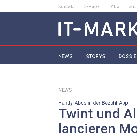
Direkt
Kontakt
E-Paper
Abo
Sho
HEADER
zum
MENU
Inhalt
MAIN NAVIGATION
NEWS
STORYS
DOSSIE
IoT
5G
NEWS
Handy-Abos in der Bezahl-App
Secur
Twint und A
EU-D
lancieren M