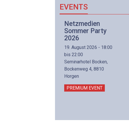
EVENTS
Netzwerk- und
Netzmedien
Internettechnologie
Sommer Party
Aufbaukurs
2026
(Präsenzkurs)
19. August 2026 - 18:00
8. November 2026 - 8:30
bis 22:00
is 17:00
Seminarhotel Bocken,
lltron AG
Bockenweg 4, 8810
intermättlistrasse 3
Horgen
506 Mägenwil
PREMIUM EVENT
PREMIUM EVENT