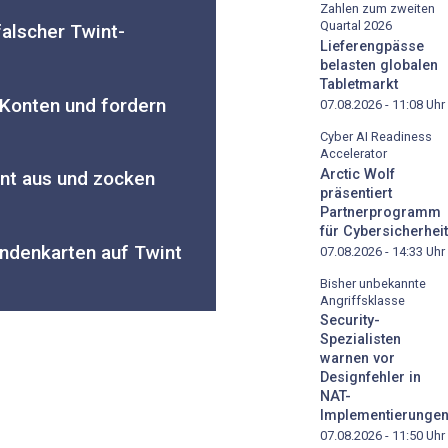
Zahlen zum zweiten
Quartal 2026
falscher Twint-
Lieferengpässe
belasten globalen
Tabletmarkt
Konten und fordern
07.08.2026 - 11:08
Uhr
Cyber AI Readiness
Accelerator
Arctic Wolf
int aus und zocken
präsentiert
Partnerprogramm
für Cybersicherheit
undenkarten auf Twint
07.08.2026 - 14:33
Uhr
Bisher unbekannte
Angriffsklasse
Security-
Spezialisten
warnen vor
Designfehler in
NAT-
Implementierunge
07.08.2026 - 11:50
Uhr