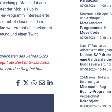
Paradoxon
rbindung prüfen und Alaos
07.08.2026 - 11:00
Uhr
tet der Mobile Hub in
Konkurrenz für OpenA
e-in-Programm. Interessierte
und Anthropic
 ermitteln lassen und im
Meta lanciert
lao weiterempfiehlt, bekommt
Programmier-KI
Muse Code
erung und einen Twint-
07.08.2026 - 12:18
Uhr
Nach IT-Pannen bei
Arbeitsvermittlungsste
Update: SAP droht
lgreichsten des Jahres 2023
eine Geldstrafe de
ight der Best of Swiss Apps
Bundesverwaltung
e App den Sieg bei holt.
07.08.2026 - 10:44
Uhr
20 Millionen Dollar an
Belohnungen
Microsofts Bug-
Bounty-Programm
verzeichnet
Rekordjahr
07.08.2026 - 12:19
Uhr