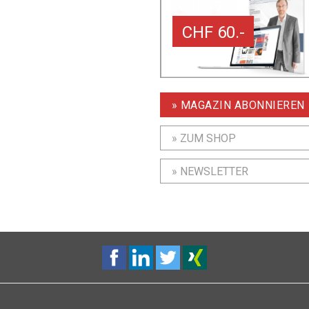
CHF 60.-
» MAGAZIN ABONNIEREN
» ZUM SHOP
» NEWSLETTER