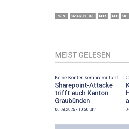
TWINT
SMARTPHONE
APPS
APP
MOB
MEIST GELESEN
Keine Konten kompromittiert
C
Sharepoint-Attacke
K
trifft auch Kanton
H
Graubünden
a
Uhr
06.08.2026 - 10:50
0