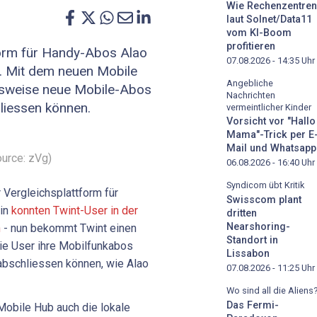
Wie Rechenzentren
laut Solnet/Data11
vom KI-Boom
profitieren
form für Handy-Abos Alao
07.08.2026 - 14:35
Uhr
. Mit dem neuen Mobile
Angebliche
elsweise neue Mobile-Abos
Nachrichten
liessen können.
vermeintlicher Kinder
Vorsicht vor "Hallo
Mama"-Trick per E
Mail und Whatsapp
ource: zVg)
06.08.2026 - 16:40
Uhr
Syndicom übt Kritik
r Vergleichsplattform für
Swisscom plant
in
konnten Twint-User in der
dritten
Nearshoring-
n
- nun bekommt Twint einen
Standort in
ie User ihre Mobilfunkabos
Lissabon
abschliessen können, wie Alao
07.08.2026 - 11:25
Uhr
Wo sind all die Aliens
Das Fermi-
Mobile Hub auch die lokale