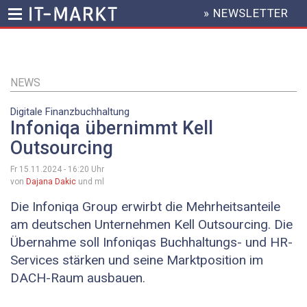
» NEWSLETTER
HEADER
MENU
Direkt
zum
Inhalt
NEWS
Digitale Finanzbuchhaltung
Infoniqa übernimmt Kell
Outsourcing
Fr 15.11.2024 - 16:20
Uhr
von
Dajana Dakic
und ml
Die Infoniqa Group erwirbt die Mehrheitsanteile
am deutschen Unternehmen Kell Outsourcing. Die
Übernahme soll Infoniqas Buchhaltungs- und HR-
Services stärken und seine Marktposition im
DACH-Raum ausbauen.