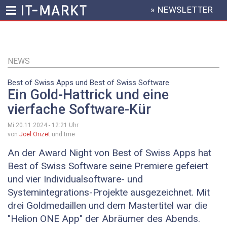
» NEWSLETTER
HEADER
MENU
Direkt
zum
Inhalt
NEWS
Best of Swiss Apps und Best of Swiss Software
Ein Gold-Hattrick und eine
vierfache Software-Kür
Mi 20.11.2024 - 12:21
Uhr
von
Joël Orizet
und tme
An der Award Night von Best of Swiss Apps hat
Best of Swiss Software seine Premiere gefeiert
und vier Individualsoftware- und
Systemintegrations-Projekte ausgezeichnet. Mit
drei Goldmedaillen und dem Mastertitel war die
"Helion ONE App" der Abräumer des Abends.