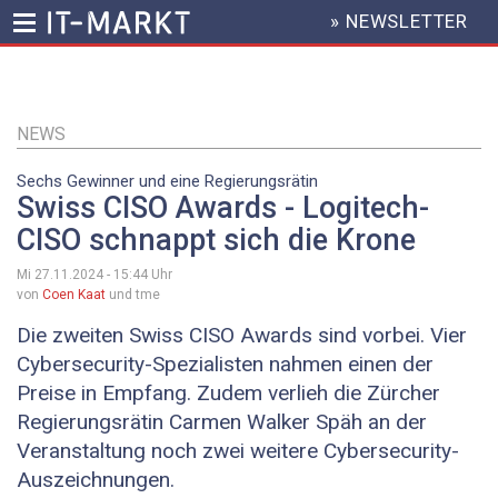
» NEWSLETTER
HEADER
MENU
Direkt
zum
Inhalt
NEWS
Sechs Gewinner und eine Regierungsrätin
Swiss CISO Awards - Logitech-
CISO schnappt sich die Krone
Mi 27.11.2024 - 15:44
Uhr
von
Coen Kaat
und tme
Die zweiten Swiss CISO Awards sind vorbei. Vier
Cybersecurity-Spezialisten nahmen einen der
Preise in Empfang. Zudem verlieh die Zürcher
Regierungsrätin Carmen Walker Späh an der
Veranstaltung noch zwei weitere Cybersecurity-
Auszeichnungen.