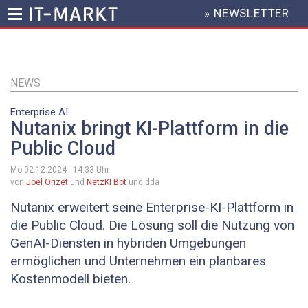
» NEWSLETTER
HEADER
MENU
Direkt
zum
Inhalt
NEWS
Enterprise AI
Nutanix bringt KI-Plattform in die
Public Cloud
Mo 02.12.2024 - 14:33
Uhr
von
Joël Orizet
und
NetzKI Bot
und dda
Nutanix erweitert seine Enterprise-KI-Plattform in
die Public Cloud. Die Lösung soll die Nutzung von
GenAI-Diensten in hybriden Umgebungen
ermöglichen und Unternehmen ein planbares
Kostenmodell bieten.