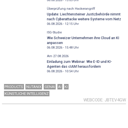
06.08.2026 - 15:03
Uhr
Überprüfung nach Hackerangriff
Update: Liechtensteiner Justizbehörde nimmt
nach Cyberattacke weitere Systeme vom Netz
06.08.2026 - 12:15
Uhr
ISG-Studie
Wie Schweizer Unternehmen ihre Cloud an KI
anpassen
06.08.2026 - 15:48
Uhr
Am 27.08.2026
Einladung zum Webinar: Wie E-ID und KI-
Agenten das cIAM herausfordern
06.08.2026 - 10:54
Uhr
PRODUCTS
NUTANIX
GENAI
AI
KI
KÜNSTLICHE INTELLIGENZ
WEBCODE
JBTEV4GW